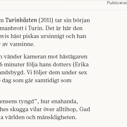
Publicera
Turinhästen
lm
(2011) tar sin början
anbrott i Turin. Det är här den
envis häst piskas ursinnigt och han
r av vansinne.
den vänder kameran mot hästägaren
6 minuter följa hans dotters (Erika
landsbygd. Vi följer dem under sex
je dag som går samtidigt som
ensens tyngd”, hur enahanda,
ches skugga vilar över alltihop, Gud
ädda världen och mänskligheten.