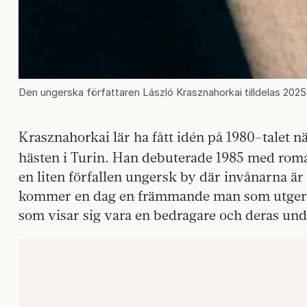
Den ungerska författaren László Krasznahorkai tilldelas 2025 
Krasznahorkai lär ha fått idén på 1980-talet n
hästen i Turin. Han debuterade 1985 med ro
en liten förfallen ungersk by där invånarna är
kommer en dag en främmande man som utger si
som visar sig vara en bedragare och deras un