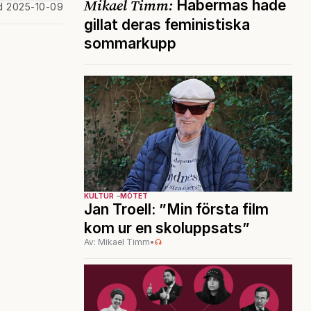
Mikael Timm:
Habermas hade
d 2025-10-09
gillat deras feministiska
sommarkupp
KULTUR
MÖTET
Jan Troell: ”Min första film
kom ur en skoluppsats”
Av: Mikael Timm
•