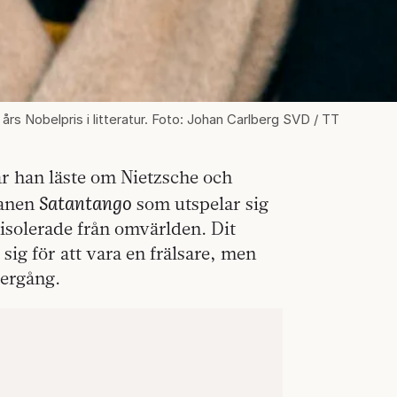
års Nobelpris i litteratur. Foto: Johan Carlberg SVD / TT
är han läste om Nietzsche och
Satantango
manen
som utspelar sig
 isolerade från omvärlden. Dit
g för att vara en frälsare, men
dergång.