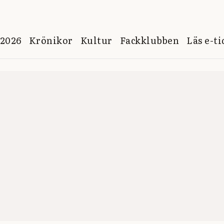
 2026
Krönikor
Kultur
Fackklubben
Läs e-t