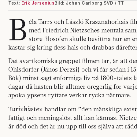
Text:
Erik Jersenius
Bild: Johan Carlberg SVD / TT
B
éla Tarrs och László Krasznahorkais fi
med Friedrich Nietzsches mentala samm
store filosofen skulle bevittna hur en 
kastar sig kring dess hals och drabbas därefte
Det svartkomiska greppet filmen tar, är att 
Ohlsdorfer (János Derzsi) och vi får sedan i 15
Bók) minst sagt enformiga liv på 1800-talets 
dagar då hästen blir alltmer oregerlig för var
apokalypsens ryttare verkar rycka närmare.
Turinhästen
handlar om ”den mänskliga exist
fattigt och meningslöst allt kan kännas. Nietz
är död och det är nu upp till oss själva att r