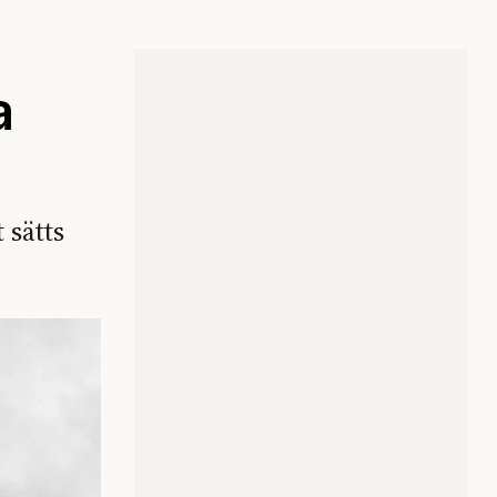
a
 sätts