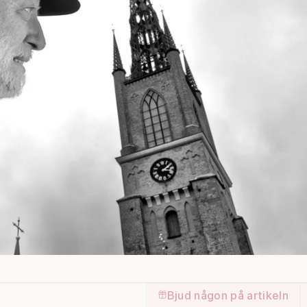
Bjud någon på artikeln