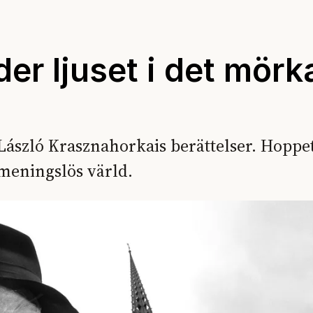
er ljuset i det mörk
ászló Krasznahorkais berättelser. Hoppet
 meningslös värld.