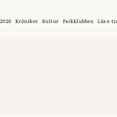
 2026
Krönikor
Kultur
Fackklubben
Läs e-t