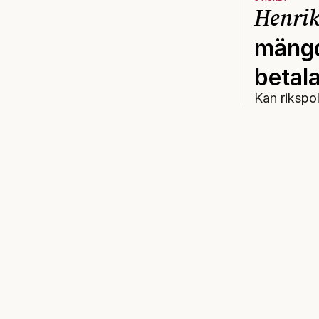
Henrik
mängd
betala
Kan rikspo