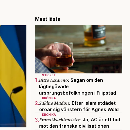
Mest lästa
STICKET
1.
Bitte Assarmo:
Sagan om den
lågbegåvade
ursprungsbefolkningen i Filipstad
KRÖNIKA
2.
Sakine Madon:
Efter islamistdådet
oroar sig vänstern för Agnes Wold
KRÖNIKA
3.
Frans Wachtmeister:
Ja, AC är ett hot
mot den franska civilisationen