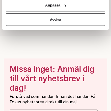
och annonserna till användarna, tillhandahålla funktioner
Anpassa
för sociala medier och analysera vår trafik. Vi
vidarebefordrar även sådana identifierare och annan
information från din enhet till de sociala medier och
Avvisa
annons- och analysföretag som vi samarbetar med.
Dessa kan i sin tur kombinera informationen med annan
information som du har tillhandahållit eller som de har
samlat in när du har använt deras tjänster.
Om du vill läsa mer om hur vi hanterar personuppgifter
kan du göra det
här
.
Missa inget: Anmäl dig
till vårt nyhetsbrev i
dag!
Förstå vad som händer. Innan det händer. Få
Fokus nyhetsbrev direkt till din mejl.