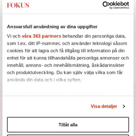
KRÖNIKA
3.
Sakine Madon:
Efter islamistdådet oroar sig
vänstern för Agnes Wold
STICKET
4.
Dan Korn:
Quisling, quislingar och sten i glashus
Ansvarsfull användning av dina uppgifter
KRÖNIKA
5.
Vi och
våra 363 partners
behandlar din personliga data,
Nina Lekander:
På ”Kommunisthögskolan” drömde
som t.ex. ditt IP-nummer, och använder teknologi såsom
alla om att vara arbetarklass
STICKET
cookies för att lagra och få tillgång till information på din
6.
Johan Romin:
Andersson, hur ska du få ihop det
enhet för att kunna tillhandahålla personliga annonser och
här?
innehåll, annons- och innehållsmätning, åskådarinsikter
och produktutveckling. Du kan själv välja vilka som får
använda din data och i vilka syften.
Ta reda på mer om hur dina personliga uppgifter
behandlas och ställ in dina preferenser i
detaljsektionen
.
Visa detaljer
Du kan ändra eller dra tillbaka ditt samtycke när som
helst från cookie-förklaringen.
Tillåt alla
Vi använder enhetsidentifierare för att anpassa innehållet