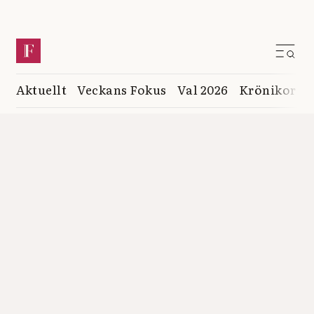
Aktuellt
Veckans Fokus
Val 2026
Krönikor
K