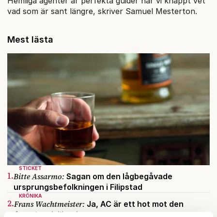
Hemliga agenter är perfekta guider när vi knappt vet
vad som är sant längre, skriver Samuel Mesterton.
Mest lästa
STICKET
1.
Bitte Assarmo:
Sagan om den lågbegåvade
ursprungsbefolkningen i Filipstad
KRÖNIKA
2.
Frans Wachtmeister:
Ja, AC är ett hot mot den
franska civilisationen