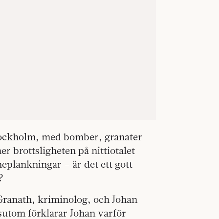
Stockholm, med bomber, granater
r brottsligheten på nittiotalet
plankningar – är det ett gott
?
Granath, kriminolog, och Johan
sutom förklarar Johan varför