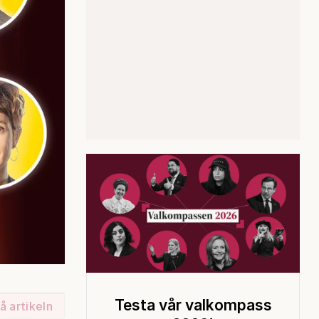
Testa vår valkompass
å artikeln