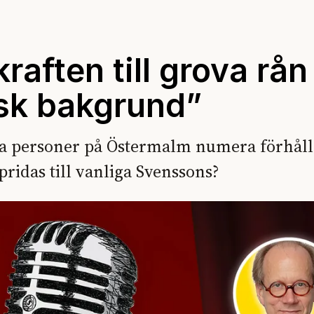
raften till grova rån
sk bakgrund”
 personer på Östermalm numera förhålle
pridas till vanliga Svenssons?