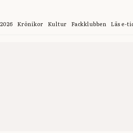
 2026
Krönikor
Kultur
Fackklubben
Läs e-t