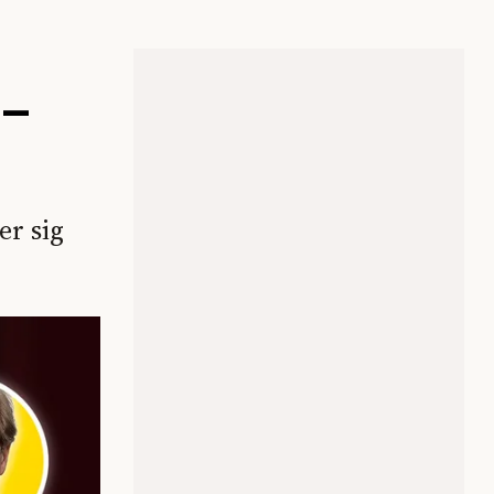
 –
r sig