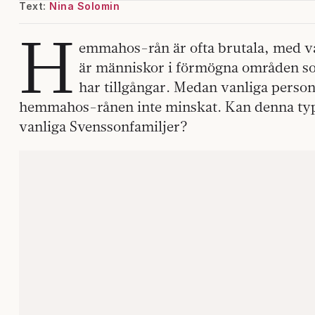
Text:
Nina Solomin
H
emmahos-rån är ofta brutala, med v
är människor i förmögna områden so
har tillgångar. Medan vanliga perso
hemmahos-rånen inte minskat. Kan denna typ a
vanliga Svenssonfamiljer?