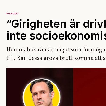
PODCAST
”Girigheten är drivk
inte socioekonomi
Hemmahos-rån är något som förmögna
till. Kan dessa grova brott komma att s