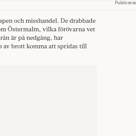
Publicera
apen och misshandel. De drabbade
m Östermalm, vilka förövarna vet
nrån är på nedgång, har
v brott komma att spridas till