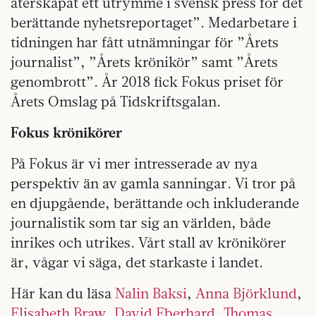
återskapat ett utrymme i svensk press för det
berättande nyhetsreportaget”. Medarbetare i
tidningen har fått utnämningar för ”Årets
journalist”, ”Årets krönikör” samt ”Årets
genombrott”. År 2018 fick Fokus priset för
Årets Omslag på Tidskriftsgalan.
Fokus krönikörer
På Fokus är vi mer intresserade av nya
perspektiv än av gamla sanningar. Vi tror på
en djupgående, berättande och inkluderande
journalistik som tar sig an världen, både
inrikes och utrikes. Vårt stall av krönikörer
är, vågar vi säga, det starkaste i landet.
Här kan du läsa
Nalin Baksi
,
Anna Björklund
,
Elisabeth Braw
,
David Eberhard
,
Thomas