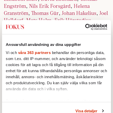
Engström
,
Nils Erik Forsgård
,
Helena
Granström
,
Thomas Gür
,
Johan Hakelius
,
Joel
Halldorf
,
Mats Holm
,
Erik Hörstadius
,
Thomas Idergard
,
Markus Kallifatides
,
Nina
Lekander
,
Sofie Löwenmark
,
Sakine Madon
,
Anna Nachman
,
Susanna Popova
,
Fredrik
Ansvarsfull användning av dina uppgifter
Sjöberg
,
Nina Solomin
,
Daniel Suhonen
,
Vi och
våra 363 partners
behandlar din personliga data,
Fredrik Virtanen
och
Lars Åberg
.
som t.ex. ditt IP-nummer, och använder teknologi såsom
cookies för att lagra och få tillgång till information på din
Fokus ägare
enhet för att kunna tillhandahålla personliga annonser och
FPG Media AB driver förlagsverksamhet och
innehåll, annons- och innehållsmätning, åskådarinsikter
och produktutveckling. Du kan själv välja vilka som får
ger sedan 2005 ut nyhetsmagasinet Fokus, 45
använda din data och i vilka syften.
tryckta nummer per år och artiklar på
webben varje dag. FPG Media AB är ett
Ta reda på mer om hur dina personliga uppgifter
fristående förlag som ägs av Nordstjernan
behandlas och ställ in dina preferenser i
detaljsektionen
.
Visa detaljer
Kultur och Media AB, Johan Björkmans