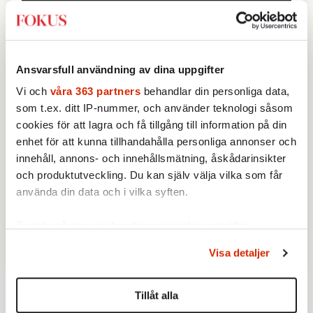
För dig som älskar Fokus lite mer än andra.
Ansvarsfull användning av dina uppgifter
Tills döden skiljer oss åt
Vi och
våra 363 partners
behandlar din personliga data,
Missa inget – någonsin mer
som t.ex. ditt IP-nummer, och använder teknologi såsom
cookies för att lagra och få tillgång till information på din
Allt som ingår i Fokus Digital
enhet för att kunna tillhandahålla personliga annonser och
Välkomstsamtal från chefredaktör
innehåll, annons- och innehållsmätning, åskådarinsikter
Förtur till evenemang
och produktutveckling. Du kan själv välja vilka som får
använda din data och i vilka syften.
Prioriterad kundservice
Genom att klicka på knappen godkänner du
Fokus villkor
Ta reda på mer om hur dina personliga uppgifter
och policy
behandlas och ställ in dina preferenser i
detaljsektionen
.
Visa detaljer
Du kan ändra eller dra tillbaka ditt samtycke när som
helst från cookie-förklaringen.
Därför fokus
Tillåt alla
Vi använder enhetsidentifierare för att anpassa innehållet