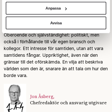
och annonserna till användarna, tillhandahålla funktioner
Innehåll.
Det är vad Fokus handlar om. Varje
Anpassa
för sociala medier och analysera vår trafik. Vi
vecka vill vi ge våra läsare nya kunskaper och så
vidarebefordrar även sådana identifierare och annan
frön till nya tankar. Vi ställer höga krav på hur vi
information från din enhet till de sociala medier och
Avvisa
gör det. Analys, snarare än löst tyckande.
annons- och analysföretag som vi samarbetar med.
Oberoende och självständighet: politiskt, men
Dessa kan i sin tur kombinera informationen med annan
information som du har tillhandahållit eller som de har
också i förhållande till vår egen bransch och
samlat in när du har använt deras tjänster.
kollegor. Ett intresse för samtiden, utan att vara
Om du vill läsa mer om hur vi hanterar personuppgifter
samtidens fångar. Uppriktighet, även när den
kan du göra det
här
.
gränsar till det oförskämda. En vilja att beskriva
världen som den är, snarare än att tala om hur den
borde vara.
Jon Åsberg,
Chefredaktör och ansvarig utgivare