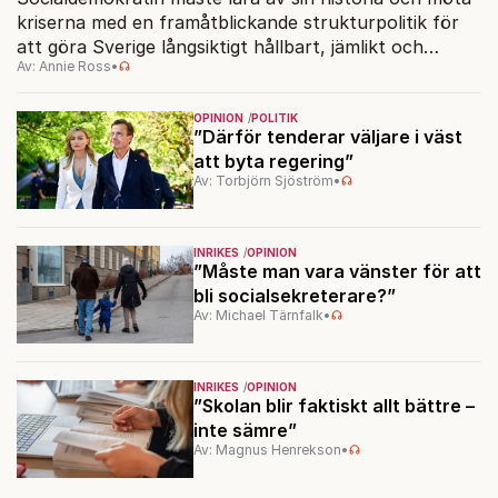
kriserna med en framåtblickande strukturpolitik för
att göra Sverige långsiktigt hållbart, jämlikt och
Av: Annie Ross
•
kriståligt.
OPINION
POLITIK
”Därför tenderar väljare i väst
att byta regering”
Av: Torbjörn Sjöström
•
INRIKES
OPINION
”Måste man vara vänster för att
bli socialsekreterare?”
Av: Michael Tärnfalk
•
INRIKES
OPINION
”Skolan blir faktiskt allt bättre –
inte sämre”
Av: Magnus Henrekson
•