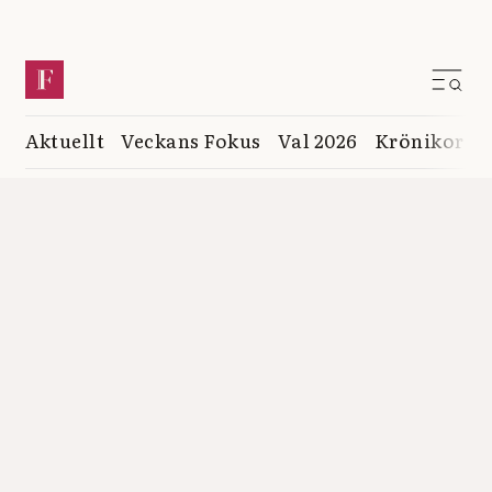
Aktuellt
Veckans Fokus
Val 2026
Krönikor
K