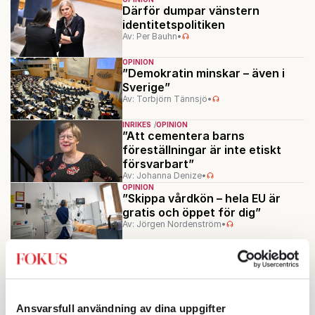
Därför dumpar vänstern
identitetspolitiken
Av: Per Bauhn
•
OPINION
”Demokratin minskar – även i
Sverige”
Av: Torbjörn Tännsjö
•
INRIKES
OPINION
”Att cementera barns
föreställningar är inte etiskt
försvarbart”
Av: Johanna Denize
•
OPINION
”Skippa vårdkön – hela EU är
gratis och öppet för dig”
Av: Jörgen Nordenström
•
OPINION
POLITIK
”Vänsterpartiet underskattar
kulturkrocken med S”
Av: Bo Rothstein
•
Ansvarsfull användning av dina uppgifter
OPINION