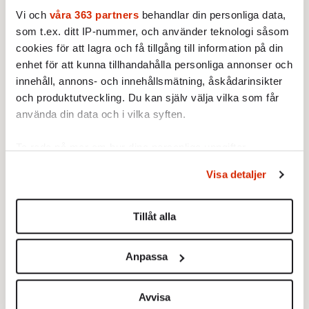
”Litteraturen anses viktig – men
Vi och
våra 363 partners
behandlar din personliga data,
man vet inte varför”
som t.ex. ditt IP-nummer, och använder teknologi såsom
Av: Thomas Steinfeld
•
cookies för att lagra och få tillgång till information på din
OPINION
enhet för att kunna tillhandahålla personliga annonser och
”Gängkriminella tar över
innehåll, annons- och innehållsmätning, åskådarinsikter
välfärden”
Av: Marianne Kristiansson och Johanna
och produktutveckling. Du kan själv välja vilka som får
Svensson
använda din data och i vilka syften.
•
KULTUR
OPINION
”Svenska Akademiens sista
Ta reda på mer om hur dina personliga uppgifter
chans att återta sin
särställning”
behandlas och ställ in dina preferenser i
detaljsektionen
.
Visa detaljer
Av: Mats Bergstrand
•
Du kan ändra eller dra tillbaka ditt samtycke när som
Ladda fler
helst från cookie-förklaringen.
Tillåt alla
Vi använder enhetsidentifierare för att anpassa innehållet
Mest lästa
och annonserna till användarna, tillhandahålla funktioner
Anpassa
för sociala medier och analysera vår trafik. Vi
vidarebefordrar även sådana identifierare och annan
information från din enhet till de sociala medier och
Avvisa