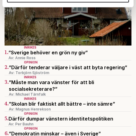
annons- och analysföretag som vi samarbetar med.
Dessa kan i sin tur kombinera informationen med annan
information som du har tillhandahållit eller som de har
samlat in när du har använt deras tjänster.
Om du vill läsa mer om hur vi hanterar personuppgifter
kan du göra det
här
.
INRIKES
1.
”Sverige behöver en grön ny giv”
Av: Annie Ross
OPINION
2.
”Därför tenderar väljare i väst att byta regering”
Av: Torbjörn Sjöström
INRIKES
3.
”Måste man vara vänster för att bli
socialsekreterare?”
Av: Michael Tärnfalk
INRIKES
4.
”Skolan blir faktiskt allt bättre – inte sämre”
Av: Magnus Henrekson
OPINION
5.
Därför dumpar vänstern identitetspolitiken
Av: Per Bauhn
OPINION
6.
”Demokratin minskar – även i Sverige”