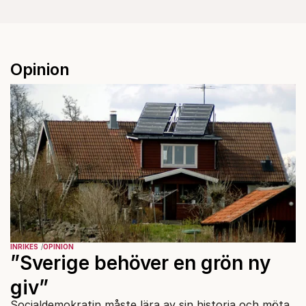
Opinion
INRIKES
OPINION
”Sverige behöver en grön ny
giv”
Socialdemokratin måste lära av sin historia och möta