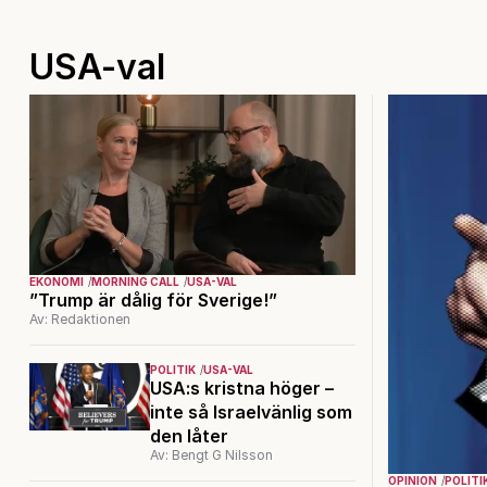
USA-val
EKONOMI
MORNING CALL
USA-VAL
”Trump är dålig för Sverige!”
Av: Redaktionen
POLITIK
USA-VAL
USA:s kristna höger –
inte så Israelvänlig som
den låter
Av: Bengt G Nilsson
OPINION
POLITI