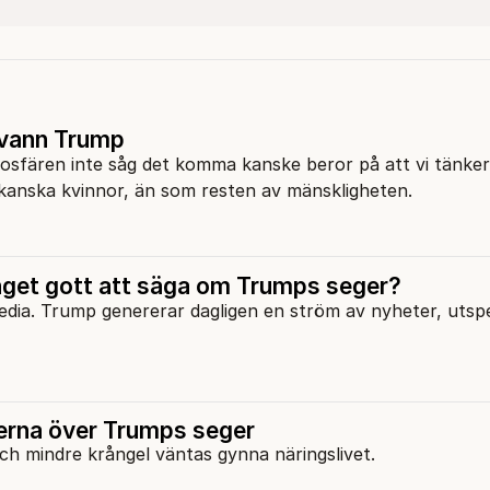
 vann Trump
kosfären inte såg det komma kanske beror på att vi tänke
ikanska kvinnor, än som resten av mänskligheten.
nget gott att säga om Trumps seger?
i media. Trump genererar dagligen en ström av nyheter, utsp
serna över Trumps seger
ch mindre krångel väntas gynna näringslivet.