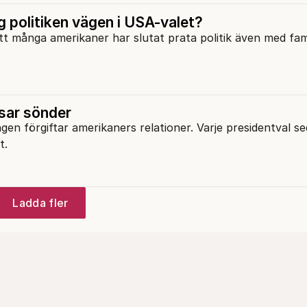
g politiken vägen i USA-valet?
tt många amerikaner har slutat prata politik även med fam
sar sönder
ngen förgiftar amerikaners relationer. Varje presidentval s
t.
Ladda fler