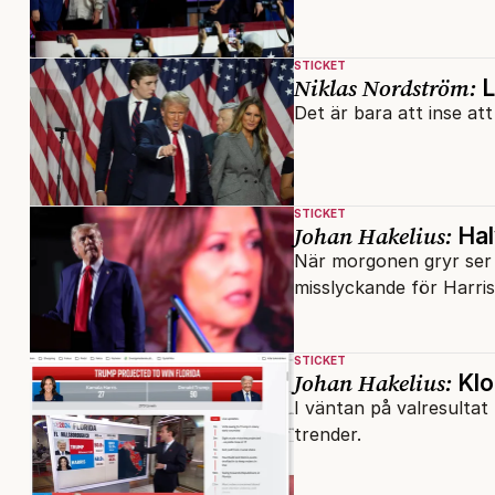
STICKET
Niklas Nordström:
L
Det är bara att inse a
STICKET
Johan Hakelius:
Hal
När morgonen gryr ser 
misslyckande för Harris
STICKET
Johan Hakelius:
Klo
I väntan på valresultat
trender.