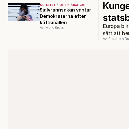
Kunge
AKTUELLT
POLITIK
USA-VAL
Självrannsakan väntar i
stats
Demokraterna efter
käftsmällen
Europa bli
Av: Mark Brolin
sätt att b
Av: Elisabeth B