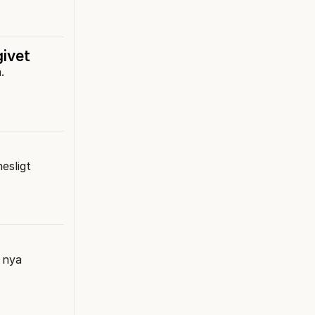
givet
.
esligt
 nya