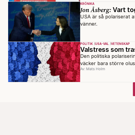
KRÖNIKA
Jon Åsberg:
Vart to
USA är så polariserat a
vänner.
POLITIK
USA-VAL
VETENSKAP
Valstress som tra
Den politiska polariseri
väcker bara större olus
Av: Mats Holm