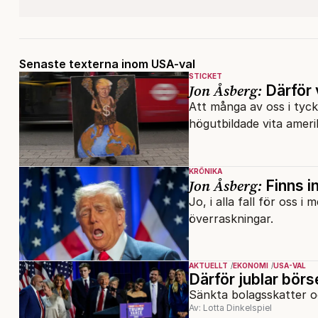
Senaste texterna inom USA-val
STICKET
Jon Åsberg:
Därför
Att många av oss i tyc
högutbildade vita amer
KRÖNIKA
Jon Åsberg:
Finns i
Jo, i alla fall för oss 
överraskningar.
AKTUELLT
EKONOMI
USA-VAL
Därför jublar bör
Sänkta bolagsskatter o
Av: Lotta Dinkelspiel