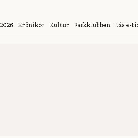
 2026
Krönikor
Kultur
Fackklubben
Läs e-t