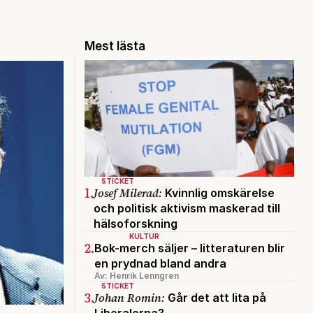
Mest lästa
STICKET
1.
Josef Milerad:
Kvinnlig omskärelse
och politisk aktivism maskerad till
hälsoforskning
KULTUR
2.
Bok-merch säljer – litteraturen blir
en prydnad bland andra
Av: Henrik Lenngren
STICKET
3.
Johan Romin:
Går det att lita på
Liberalerna?