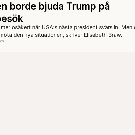
n borde bjuda Trump på
besök
r mer osäkert när USA:s nästa president svärs in. Men 
emöta den nya situationen, skriver Elisabeth Braw.
raw