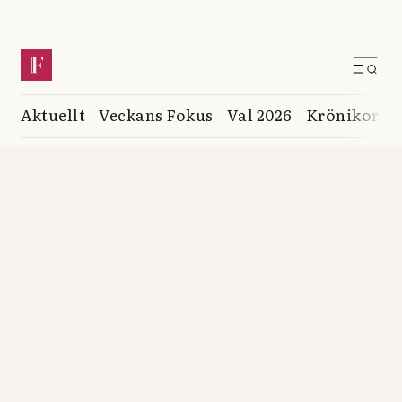
Aktuellt
Veckans Fokus
Val 2026
Krönikor
K