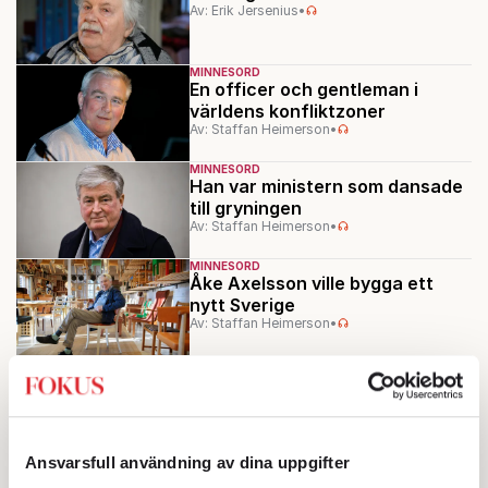
Av: Erik Jersenius
•
MINNESORD
En officer och gentleman i
världens konfliktzoner
Av: Staffan Heimerson
•
MINNESORD
Han var ministern som dansade
till gryningen
Av: Staffan Heimerson
•
MINNESORD
Åke Axelsson ville bygga ett
nytt Sverige
Av: Staffan Heimerson
•
MINNESORD
Han var ett under av musikalitet
Av: Staffan Heimerson
Ansvarsfull användning av dina uppgifter
MINNESORD
En vardagshjältinna med