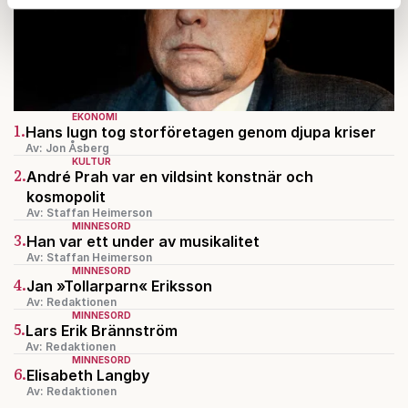
Dessa kan i sin tur kombinera informationen med annan
information som du har tillhandahållit eller som de har
samlat in när du har använt deras tjänster.
Om du vill läsa mer om hur vi hanterar personuppgifter
kan du göra det
här
.
EKONOMI
1.
Hans lugn tog storföretagen genom djupa kriser
Av: Jon Åsberg
KULTUR
2.
André Prah var en vildsint konstnär och
kosmopolit
Av: Staffan Heimerson
MINNESORD
3.
Han var ett under av musikalitet
Av: Staffan Heimerson
MINNESORD
4.
Jan »Tollarparn« Eriksson
Av: Redaktionen
MINNESORD
5.
Lars Erik Brännström
Av: Redaktionen
MINNESORD
6.
Elisabeth Langby
Av: Redaktionen