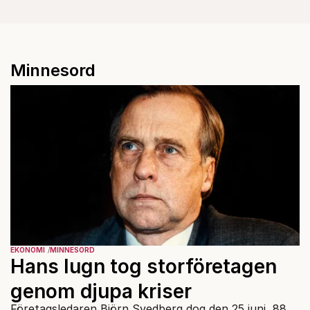
Minnesord
EKONOMI
MINNESORD
Hans lugn tog storföretagen
genom djupa kriser
Företagsledaren Björn Svedberg dog den 25 juni, 88