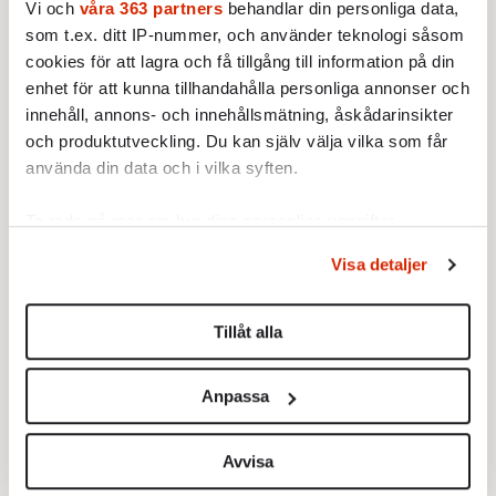
Vi och
våra 363 partners
behandlar din personliga data,
oförställd livslust
Av: Staffan Heimerson
•
som t.ex. ditt IP-nummer, och använder teknologi såsom
cookies för att lagra och få tillgång till information på din
MINNESORD
Rolf Alsing var tidningsmannen
enhet för att kunna tillhandahålla personliga annonser och
med nio liv
innehåll, annons- och innehållsmätning, åskådarinsikter
Av: Staffan Heimerson
•
och produktutveckling. Du kan själv välja vilka som får
använda din data och i vilka syften.
MINNESORD
En röst som spred värme långt
utanför operan
Ta reda på mer om hur dina personliga uppgifter
Av: Staffan Heimerson
•
behandlas och ställ in dina preferenser i
detaljsektionen
.
Visa detaljer
Du kan ändra eller dra tillbaka ditt samtycke när som
Ladda fler
helst från cookie-förklaringen.
Tillåt alla
Mest lästa
Vi använder enhetsidentifierare för att anpassa innehållet
och annonserna till användarna, tillhandahålla funktioner
Anpassa
för sociala medier och analysera vår trafik. Vi
vidarebefordrar även sådana identifierare och annan
information från din enhet till de sociala medier och
Avvisa
annons- och analysföretag som vi samarbetar med.