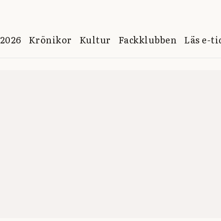
 2026
Krönikor
Kultur
Fackklubben
Läs e-t