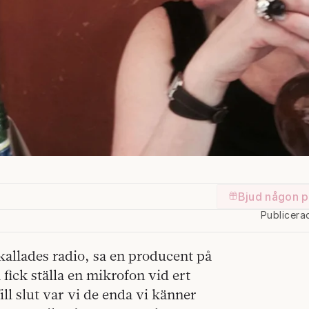
Bjud någon p
Publicera
kallades radio, sa en producent på
fick ställa en mikrofon vid ert
ill slut var vi de enda vi känner