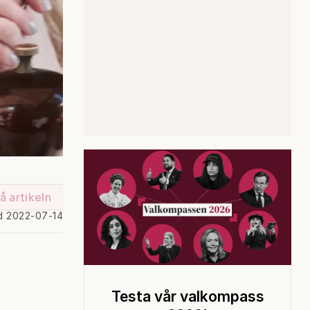
å artikeln
d 2022-07-14
Testa vår valkompass