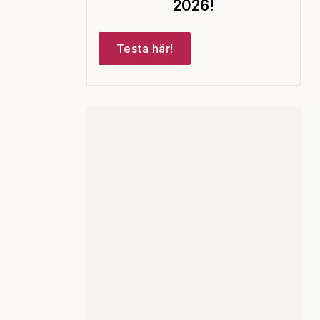
2026!
Testa här!