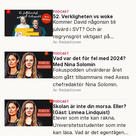
PODCAST
52. Verkligheten vs woke
Kommer David någonsin bli
julvärd i SVT? Och är
risgrynsgröt viktigast på
Av: Redaktionen
julbordet? Doktor David och
Farbror Erik ordinerar en riktigt
PODCAST
god jul till alla lyssnare.
Vad var det för fel med 2024?
Med Nina Solomin
Fokuspodden utvärderar året
som gått tillsammans med Axess
chefredaktör Nina Solomin.
Av: Redaktionen
PODCAST
Skolan är inte din morsa. Eller?
(Gäst: Linnea Lindquist)
Elever som inte kan räkna.
Universitetsstudenter som inte
kan läsa. Vad är det egentligen