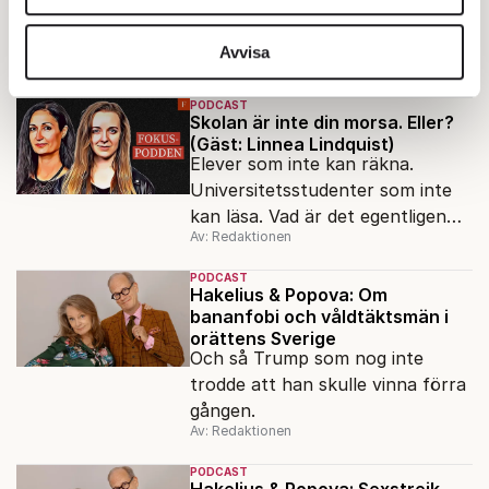
som gått tillsammans med Axess
vidarebefordrar även sådana identifierare och annan
chefredaktör Nina Solomin.
information från din enhet till de sociala medier och
Avvisa
Av: Redaktionen
annons- och analysföretag som vi samarbetar med.
Dessa kan i sin tur kombinera informationen med annan
PODCAST
Skolan är inte din morsa. Eller?
information som du har tillhandahållit eller som de har
(Gäst: Linnea Lindquist)
samlat in när du har använt deras tjänster.
Elever som inte kan räkna.
Om du vill läsa mer om hur vi hanterar personuppgifter
Universitetsstudenter som inte
kan du göra det
här
.
kan läsa. Vad är det egentligen
Av: Redaktionen
för fel på skolan? Förortsrektorn
Linnea Lindquist gästar
PODCAST
Fokuspodden för att reda ut var
Hakelius & Popova: Om
bananfobi och våldtäktsmän i
felet egentligen ligger.
orättens Sverige
Och så Trump som nog inte
trodde att han skulle vinna förra
gången.
Av: Redaktionen
PODCAST
Hakelius & Popova: Sexstrejk,