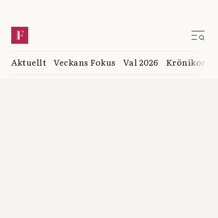
Aktuellt
Veckans Fokus
Val 2026
Krönikor
K