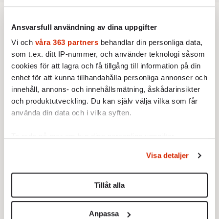
Podcast
Ansvarsfull användning av dina uppgifter
Vi och
våra 363 partners
behandlar din personliga data,
som t.ex. ditt IP-nummer, och använder teknologi såsom
PODCAST
53. Överbefolkning eller
cookies för att lagra och få tillgång till information på din
sjunkande nativitiet?
enhet för att kunna tillhandahålla personliga annonser och
Missa inte senaste avsnittet av
innehåll, annons- och innehållsmätning, åskådarinsikter
Doktor David & Farbror Erik.
och produktutveckling. Du kan själv välja vilka som får
Av: Redaktionen
använda din data och i vilka syften.
PODCAST
52. Verkligheten vs woke
Ta reda på mer om hur dina personliga uppgifter
Kommer David någonsin bli
behandlas och ställ in dina preferenser i
detaljsektionen
.
julvärd i SVT? Och är
Visa detaljer
Du kan ändra eller dra tillbaka ditt samtycke när som
risgrynsgröt viktigast på
Av: Redaktionen
helst från cookie-förklaringen.
julbordet? Doktor David och
Farbror Erik ordinerar en riktigt
Tillåt alla
PODCAST
Vi använder enhetsidentifierare för att anpassa innehållet
god jul till alla lyssnare.
Vad var det för fel med 2024?
Med Nina Solomin
och annonserna till användarna, tillhandahålla funktioner
Anpassa
Fokuspodden utvärderar året
för sociala medier och analysera vår trafik. Vi