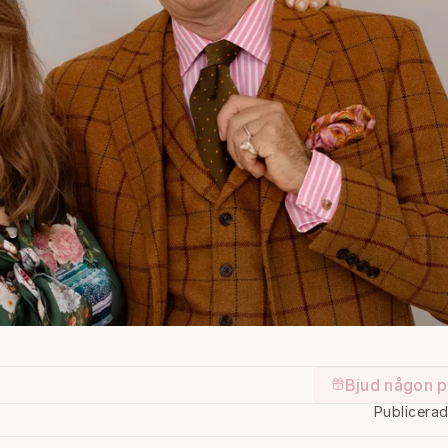
Bjud någon p
Publicera