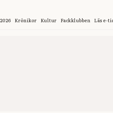
 2026
Krönikor
Kultur
Fackklubben
Läs e-t