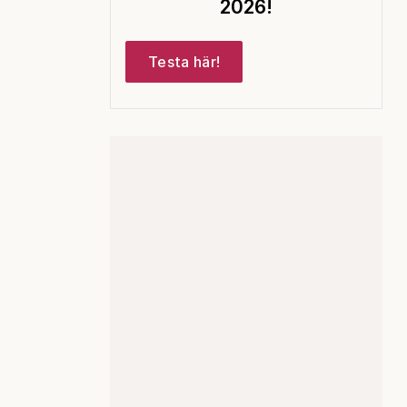
2026!
Testa här!