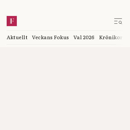
Aktuellt
Veckans Fokus
Val 2026
Krönikor
K