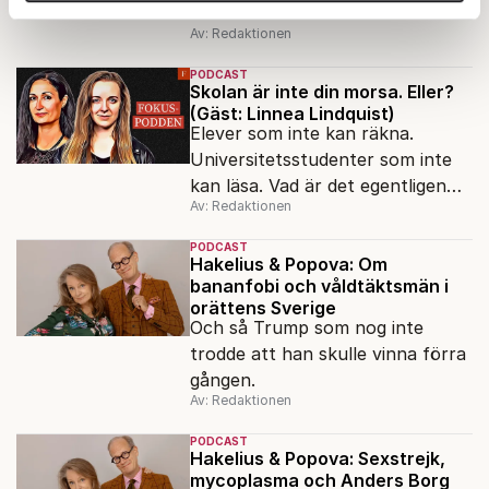
chefredaktör Nina Solomin.
Dessa kan i sin tur kombinera informationen med annan
Av: Redaktionen
information som du har tillhandahållit eller som de har
PODCAST
samlat in när du har använt deras tjänster.
Skolan är inte din morsa. Eller?
Om du vill läsa mer om hur vi hanterar personuppgifter
(Gäst: Linnea Lindquist)
kan du göra det
här
.
Elever som inte kan räkna.
Universitetsstudenter som inte
kan läsa. Vad är det egentligen
Av: Redaktionen
för fel på skolan? Förortsrektorn
Linnea Lindquist gästar
PODCAST
Fokuspodden för att reda ut var
Hakelius & Popova: Om
bananfobi och våldtäktsmän i
felet egentligen ligger.
orättens Sverige
Och så Trump som nog inte
trodde att han skulle vinna förra
gången.
Av: Redaktionen
PODCAST
Hakelius & Popova: Sexstrejk,
mycoplasma och Anders Borg