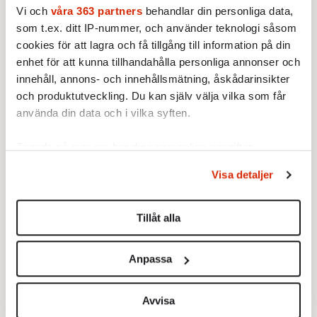
Vi och
våra 363 partners
behandlar din personliga data,
Podcast
som t.ex. ditt IP-nummer, och använder teknologi såsom
cookies för att lagra och få tillgång till information på din
enhet för att kunna tillhandahålla personliga annonser och
PODCAST
53. Överbefolkning eller
innehåll, annons- och innehållsmätning, åskådarinsikter
sjunkande nativitiet?
och produktutveckling. Du kan själv välja vilka som får
Missa inte senaste avsnittet av
använda din data och i vilka syften.
Doktor David & Farbror Erik.
Av: Redaktionen
Ta reda på mer om hur dina personliga uppgifter
PODCAST
behandlas och ställ in dina preferenser i
detaljsektionen
.
52. Verkligheten vs woke
Visa detaljer
Kommer David någonsin bli
Du kan ändra eller dra tillbaka ditt samtycke när som
julvärd i SVT? Och är
helst från cookie-förklaringen.
risgrynsgröt viktigast på
Tillåt alla
Av: Redaktionen
julbordet? Doktor David och
Vi använder enhetsidentifierare för att anpassa innehållet
Farbror Erik ordinerar en riktigt
och annonserna till användarna, tillhandahålla funktioner
PODCAST
Anpassa
god jul till alla lyssnare.
Vad var det för fel med 2024?
för sociala medier och analysera vår trafik. Vi
Med Nina Solomin
vidarebefordrar även sådana identifierare och annan
Fokuspodden utvärderar året
information från din enhet till de sociala medier och
Avvisa
som gått tillsammans med Axess
annons- och analysföretag som vi samarbetar med.