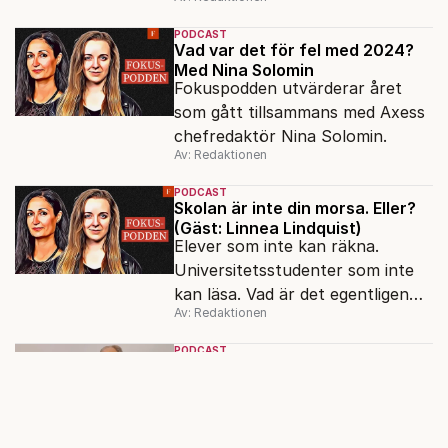
julbordet? Doktor David och
Farbror Erik ordinerar en riktigt
PODCAST
god jul till alla lyssnare.
Vad var det för fel med 2024?
Med Nina Solomin
Fokuspodden utvärderar året
som gått tillsammans med Axess
chefredaktör Nina Solomin.
Av: Redaktionen
PODCAST
Skolan är inte din morsa. Eller?
(Gäst: Linnea Lindquist)
Elever som inte kan räkna.
Universitetsstudenter som inte
kan läsa. Vad är det egentligen
Av: Redaktionen
för fel på skolan? Förortsrektorn
Linnea Lindquist gästar
PODCAST
Fokuspodden för att reda ut var
Hakelius & Popova: Om
bananfobi och våldtäktsmän i
felet egentligen ligger.
orättens Sverige
Och så Trump som nog inte
trodde att han skulle vinna förra