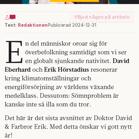
Bjud någon på artikeln
Text:
Redaktionen
Publicerad 2024-12-31
E
n del människor oroar sig för
överbefolkning samtidigt som vi ser
en globalt sjunkande nativitet.
David
Eberhard
och
Erik Hörstadius
resonerar
kring klimatomställningar och
energiförsörjning av världens växande
medelklass. Dessutom: Sömnproblem är
kanske inte så illa som du tror.
Det här är det sista avsnittet av Doktor David
& Farbror Erik. Med detta önskar vi gott nytt
år!