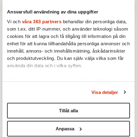
Ansvarsfull användning av dina uppgifter
Vi och
våra 363 partners
behandlar din personliga data,
Podcast
som t.ex. ditt IP-nummer, och använder teknologi såsom
cookies för att lagra och få tillgång till information på din
enhet för att kunna tillhandahålla personliga annonser och
PODCAST
53. Överbefolkning eller
innehåll, annons- och innehållsmätning, åskådarinsikter
sjunkande nativitiet?
och produktutveckling. Du kan själv välja vilka som får
Missa inte senaste avsnittet av
använda din data och i vilka syften.
Doktor David & Farbror Erik.
Av: Redaktionen
Ta reda på mer om hur dina personliga uppgifter
PODCAST
behandlas och ställ in dina preferenser i
detaljsektionen
.
52. Verkligheten vs woke
Visa detaljer
Du kan ändra eller dra tillbaka ditt samtycke när som
Kommer David någonsin bli
helst från cookie-förklaringen.
julvärd i SVT? Och är
risgrynsgröt viktigast på
Tillåt alla
Av: Redaktionen
Vi använder enhetsidentifierare för att anpassa innehållet
julbordet? Doktor David och
och annonserna till användarna, tillhandahålla funktioner
Farbror Erik ordinerar en riktigt
PODCAST
Anpassa
för sociala medier och analysera vår trafik. Vi
god jul till alla lyssnare.
Vad var det för fel med 2024?