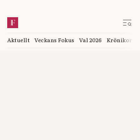
Aktuellt
Veckans Fokus
Val 2026
Krönikor
K