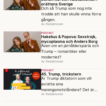
felet egentligen ligger.
orättens Sverige
Och så Trump som nog inte
trodde att han skulle vinna förra
gången.
Av: Redaktionen
PODCAST
Hakelius & Popova: Sexstrejk,
mycoplasma och Anders Borg
Även om en järnålderspärla och
Trump – romantiker eller
modernist?
Av: Redaktionen
PODCAST
45. Trump, trickstern
Är Trump diktatorn som vill
avrätta sina
meningsmotståndare? Det är
Av: Redaktionen
valdag i USA och Erik Hörstadius
och David Eberhard diskuterar