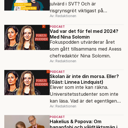
julvärd i SVT? Och är
risgrynsgröt viktigast på
Av: Redaktionen
julbordet? Doktor David och
Farbror Erik ordinerar en riktigt
PODCAST
god jul till alla lyssnare.
Vad var det för fel med 2024?
Med Nina Solomin
Fokuspodden utvärderar året
som gått tillsammans med Axess
chefredaktör Nina Solomin.
Av: Redaktionen
PODCAST
Skolan är inte din morsa. Eller?
(Gäst: Linnea Lindquist)
Elever som inte kan räkna.
Universitetsstudenter som inte
kan läsa. Vad är det egentligen
Av: Redaktionen
för fel på skolan? Förortsrektorn
Linnea Lindquist gästar
PODCAST
Fokuspodden för att reda ut var
Hakelius & Popova: Om
bananfobi och våldtäktsmän i