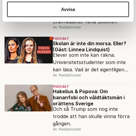
Med Nina Solomin
vidarebefordrar även sådana identifierare och annan
Fokuspodden utvärderar året
information från din enhet till de sociala medier och
Avvisa
som gått tillsammans med Axess
annons- och analysföretag som vi samarbetar med.
chefredaktör Nina Solomin.
Dessa kan i sin tur kombinera informationen med annan
Av: Redaktionen
information som du har tillhandahållit eller som de har
samlat in när du har använt deras tjänster.
PODCAST
Skolan är inte din morsa. Eller?
Om du vill läsa mer om hur vi hanterar personuppgifter
(Gäst: Linnea Lindquist)
kan du göra det
här
.
Elever som inte kan räkna.
Universitetsstudenter som inte
kan läsa. Vad är det egentligen
Av: Redaktionen
för fel på skolan? Förortsrektorn
Linnea Lindquist gästar
PODCAST
Fokuspodden för att reda ut var
Hakelius & Popova: Om
bananfobi och våldtäktsmän i
felet egentligen ligger.
orättens Sverige
Och så Trump som nog inte
trodde att han skulle vinna förra
gången.
Av: Redaktionen