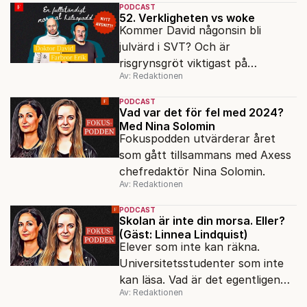
PODCAST
52. Verkligheten vs woke
Kommer David någonsin bli
julvärd i SVT? Och är
risgrynsgröt viktigast på
Av: Redaktionen
julbordet? Doktor David och
Farbror Erik ordinerar en riktigt
PODCAST
god jul till alla lyssnare.
Vad var det för fel med 2024?
Med Nina Solomin
Fokuspodden utvärderar året
som gått tillsammans med Axess
chefredaktör Nina Solomin.
Av: Redaktionen
PODCAST
Skolan är inte din morsa. Eller?
(Gäst: Linnea Lindquist)
Elever som inte kan räkna.
Universitetsstudenter som inte
kan läsa. Vad är det egentligen
Av: Redaktionen
för fel på skolan? Förortsrektorn