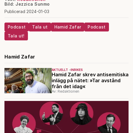
Bild: Jezzica Sunmo
Publicerad 2024-01-03
Podcast
Tala ut
Hamid Zafar
Podcast
Tala ut!
Hamid Zafar
AKTUELLT
INRIKES
Hamid Zafar skrev antisemitiska
inlägg på nätet: »Tar avstånd
från det idag«
Av: Redaktionen