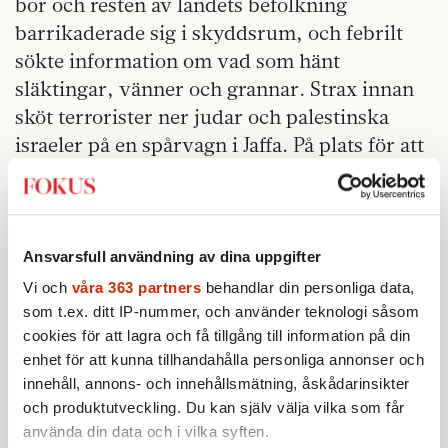
bor och resten av landets befolkning
barrikaderade sig i skyddsrum, och febrilt
sökte information om vad som hänt
släktingar, vänner och grannar. Strax innan
sköt terrorister ner judar och palestinska
israeler på en spårvagn i Jaffa. På plats för att
hjälpa skadade och skjutna, och rädda liv,
var Eran Nissan.
Weil ställde Nissans insats mot en annan
Ansvarsfull användning av dina uppgifter
reaktion på terrorattacken, den från
Vi och
våra 363 partners
behandlar din personliga data,
ytterhögerpolitikern Itamar Ben Gvir, då
som t.ex. ditt IP-nummer, och använder teknologi såsom
minister för rikets säkerhet, som rusade till
cookies för att lagra och få tillgång till information på din
platsen, inte för att rädda människor, utan
enhet för att kunna tillhandahålla personliga annonser och
för att utnyttja ögonblicket för att vända folk
innehåll, annons- och innehållsmätning, åskådarinsikter
och produktutveckling. Du kan själv välja vilka som får
emot varandra.
använda din data och i vilka syften.