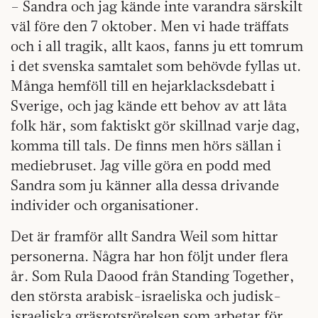
– Sandra och jag kände inte varandra särskilt
väl före den 7 oktober. Men vi hade träffats
och i all tragik, allt kaos, fanns ju ett tomrum
i det svenska samtalet som behövde fyllas ut.
Många hemföll till en hejarklacksdebatt i
Sverige, och jag kände ett behov av att låta
folk här, som faktiskt gör skillnad varje dag,
komma till tals. De finns men hörs sällan i
mediebruset. Jag ville göra en podd med
Sandra som ju känner alla dessa drivande
individer och organisationer.
Det är framför allt Sandra Weil som hittar
personerna. Några har hon följt under flera
år. Som Rula Daood från Standing Together,
den största arabisk-israeliska och judisk-
israeliska gräsrotsrörelsen som arbetar för