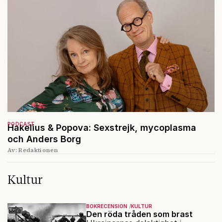
PODCAST
Hakelius & Popova: Sexstrejk, mycoplasma
och Anders Borg
Av: Redaktionen
Kultur
BOKRECENSION
KULTUR
Den röda tråden som brast