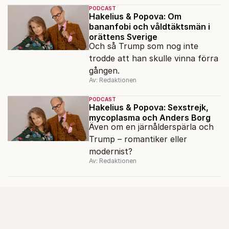
Linnea Lindquist gästar
PODCAST
Fokuspodden för att reda ut var
Hakelius & Popova: Om
bananfobi och våldtäktsmän i
felet egentligen ligger.
orättens Sverige
Och så Trump som nog inte
trodde att han skulle vinna förra
gången.
Av: Redaktionen
PODCAST
Hakelius & Popova: Sexstrejk,
mycoplasma och Anders Borg
Även om en järnålderspärla och
Trump – romantiker eller
modernist?
Av: Redaktionen