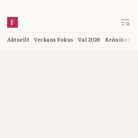
Aktuellt
Veckans Fokus
Val 2026
Krönikor
K