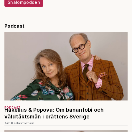
Shalompodden
Podcast
PODCAST
Hakelius & Popova: Om bananfobi och
våldtäktsmän i orättens Sverige
Av: Redaktionen