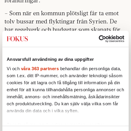
förändringar.
– Som när en kommun plötsligt får ta emot
tolv bussar med flyktingar från Syrien. De
har regelverk och budgetar som skapats för
en helt annan verklighet och ett helt annat
tempo.
Hans budskap är att man inte bara kan
Ansvarsfull användning av dina uppgifter
förhålla sig till regler utan även måste tänka
Vi och
våra 363 partners
behandlar din personliga data,
på det resultat som ska uppnås. Han tar SJ
som t.ex. ditt IP-nummer, och använder teknologi såsom
och Trafikverket som exempel:
cookies för att lagra och få tillgång till information på din
enhet för att kunna tillhandahålla personliga annonser och
– Jag menar, de gör allt rätt men tågen går
innehåll, annons- och innehållsmätning, åskådarinsikter
ändå inte som de ska …
och produktutveckling. Du kan själv välja vilka som får
använda din data och i vilka syften.
De människor han möter när han föreläser
beskriver ofta problem som grundar sig i hur
Ta reda på mer om hur dina personliga uppgifter