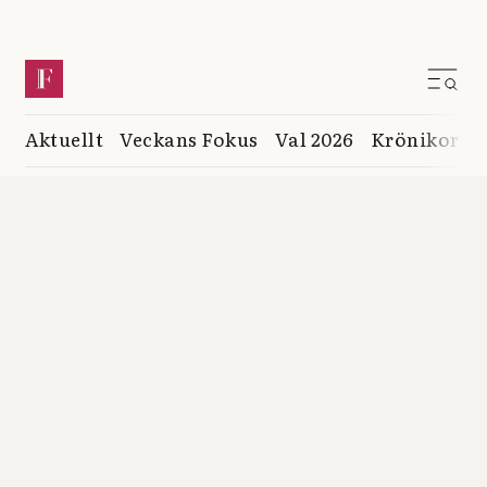
Aktuellt
Veckans Fokus
Val 2026
Krönikor
K