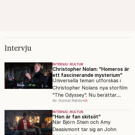
Intervju
INTERVJU
KULTUR
Christopher Nolan: ”Homeros är
ett fascinerande mysterium”
Universella teman utforskas i
Christopher Nolans nya storfilm
”The Odyssey”. Nu berättar
Av: Gunnar Rehlin
•
stjärnregissören om
fascinationen för Homeros
INTERVJU
KULTUR
klassiska epos.
”Hon är fan skitsöt”
När Björn Stein och Amy
Deasismont tar sig an John