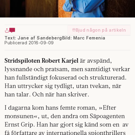
Bjud någon på artikeln
Text: Jane af Sandeberg
Bild: Marc Femenia
Publicerad 2016-09-09
S
tridspiloten Robert Karjel
är avspänd,
lyssnande och pratsam, men samtidigt verkar
han fullständigt fokuserad och strukturerad.
Han uttrycker sig tydligt, utan tvekan, när
han talar. Och när han skriver.
I dagarna kom hans femte roman, »Efter
monsunen«, ut, den andra om Säpoagenten
Ernst Grip. Han har gjort sig känd som en
av
få författare av internationella spionthrillers