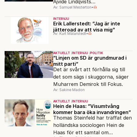
Ajvide Lindqvists
Av: Samuel Mesterton
•
sjöjungfruhistoria ”Sommaren
1985” korsas Saltkråkan med
INTERVJU
Stephen King.
Erik Lallerstedt: ”Jag är inte
jätteroad av att visa mig”
Av: Kurt Mälarstedt
•
AKTUELLT
INTERVJU
POLITIK
”Linjen om SD är grundmurad i
mitt parti”
Det är svårt att förhålla sig till
det som sägs i skuggorna, säger
Muharrem Demirok till Fokus.
Av: Sakine Madon
AKTUELLT
INTERVJU
Hein de Haas: ”Visumtvång
kommer bara öka invandringen”
Thomas Steinfeld har träffat den
holländska sociologen Hein de
Haas för ett samtal om