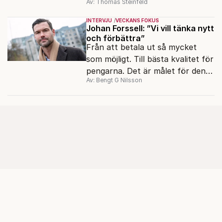
Av: Thomas Steinfeld
migrationens myter.
INTERVJU
VECKANS FOKUS
Johan Forssell: ”Vi vill tänka nytt
och förbättra”
Från att betala ut så mycket
som möjligt. Till bästa kvalitet för
pengarna. Det är målet för den
Av: Bengt G Nilsson
nya biståndspolitiken, enligt
biståndsminister Johan Forssell
(M).