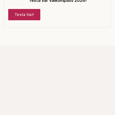
Testa vår valkompass 2026!
Testa här!