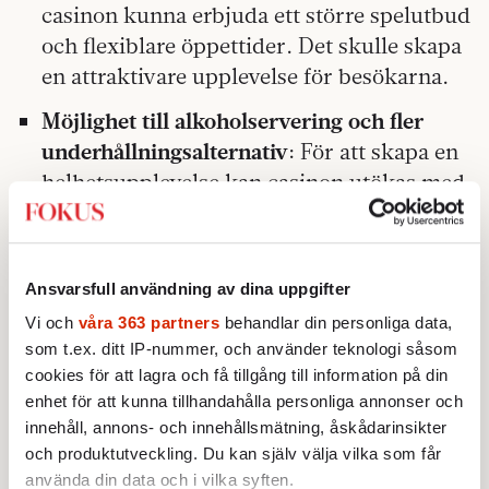
casinon kunna erbjuda ett större spelutbud
och flexiblare öppettider. Det skulle skapa
en attraktivare upplevelse för besökarna.
Möjlighet till alkoholservering och fler
underhållningsalternativ
: För att skapa en
helhetsupplevelse kan casinon utökas med
restauranger, barer och evenemang som
lockar en bredare publik än bara de som är
intresserade av spel.
Ansvarsfull användning av dina uppgifter
Marknadsföring och ökad synlighet
: De
Vi och
våra 363 partners
behandlar din personliga data,
strikta reglerna kring marknadsföring för
som t.ex. ditt IP-nummer, och använder teknologi såsom
cookies för att lagra och få tillgång till information på din
casinon behöver ses över. Genom att tillåta
enhet för att kunna tillhandahålla personliga annonser och
mer synlighet för de fysiska casinona kan
innehåll, annons- och innehållsmätning, åskådarinsikter
de nå ut till en större målgrupp och väcka
och produktutveckling. Du kan själv välja vilka som får
intresset hos nya besökare.
använda din data och i vilka syften.