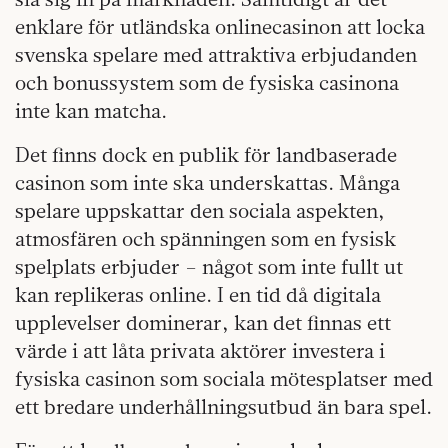
enklare för utländska onlinecasinon att locka
svenska spelare med attraktiva erbjudanden
och bonussystem som de fysiska casinona
inte kan matcha.
Det finns dock en publik för landbaserade
casinon som inte ska underskattas. Många
spelare uppskattar den sociala aspekten,
atmosfären och spänningen som en fysisk
spelplats erbjuder – något som inte fullt ut
kan replikeras online. I en tid då digitala
upplevelser dominerar, kan det finnas ett
värde i att låta privata aktörer investera i
fysiska casinon som sociala mötesplatser med
ett bredare underhållningsutbud än bara spel.