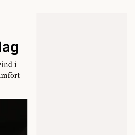
lag
ind i
ämfört