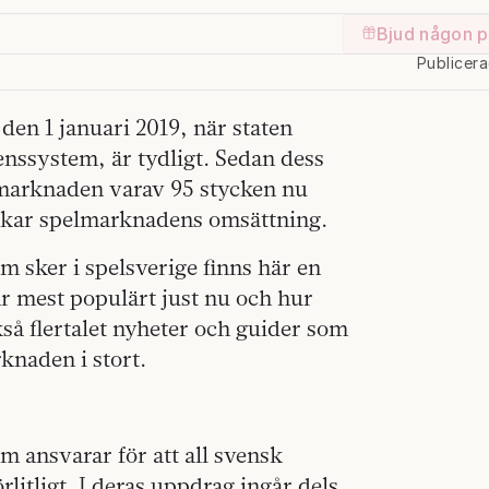
Bjud någon p
Publicer
 den 1 januari 2019, när staten
censsystem, är tydligt. Sedan dess
på marknaden varav 95 stycken nu
ökar spelmarknadens omsättning.
m sker i spelsverige finns här en
r mest populärt just nu och hur
så flertalet nyheter och guider som
knaden i stort.
m ansvarar för att all svensk
rlitligt. I deras uppdrag ingår dels