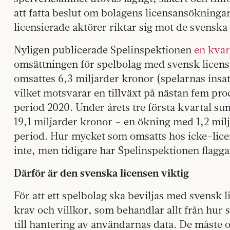
att fatta beslut om bolagens licensansökningar, 
licensierade aktörer riktar sig mot de svenska
Nyligen publicerade Spelinspektionen
en kvar
omsättningen för spelbolag med svensk licens 
omsattes 6,3 miljarder kronor (spelarnas insa
vilket motsvarar en tillväxt på nästan fem p
period 2020. Under årets tre första kvartal su
19,1 miljarder kronor – en ökning med 1,2 miljar
period. Hur mycket som omsatts hos icke-lic
inte, men tidigare har Spelinspektionen flagga
Därför är den svenska licensen viktig
För att ett spelbolag ska beviljas med svensk l
krav och villkor, som behandlar allt från hur
till hantering av användarnas data. De måste o