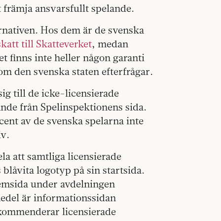
t främja ansvarsfullt spelande.
ternativen. Hos dem är de svenska
katt till Skatteverket
, medan
t finns inte heller någon garanti
om den svenska staten efterfrågar.
sig till de icke-licensierade
kande från Spelinspektionens sida.
ocent av de svenska spelarna inte
iv.
a att samtliga licensierade
blåvita logotyp på sin startsida.
hemsida under avdelningen
medel är informationssidan
ekommenderar licensierade