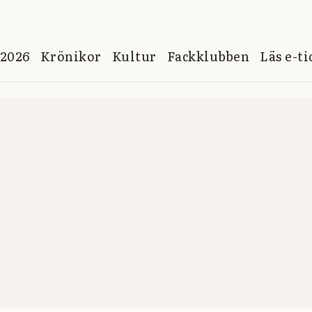
 2026
Krönikor
Kultur
Fackklubben
Läs e-t