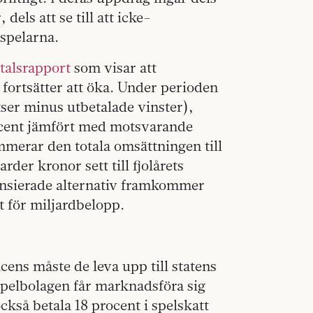
dels att se till att icke-
 spelarna.
talsrapport
som visar att
fortsätter att öka. Under perioden
tser minus utbetalade vinster),
rocent jämfört med motsvarande
mmerar den totala omsättningen till
der kronor sett till fjolårets
ensierade alternativ framkommer
t för miljardbelopp.
icens måste de leva upp till statens
 spelbolagen får marknadsföra sig
ckså betala 18 procent i spelskatt