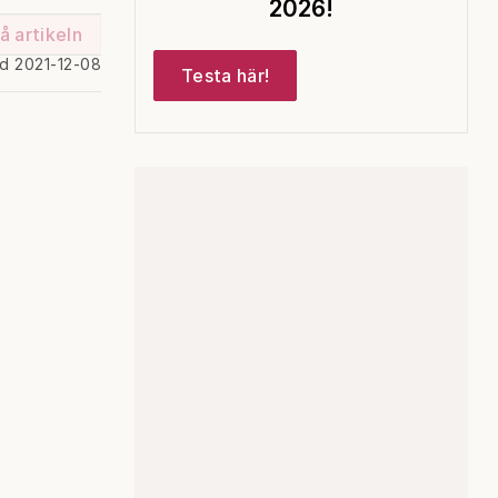
2026!
å artikeln
ad 2021-12-08
Testa här!