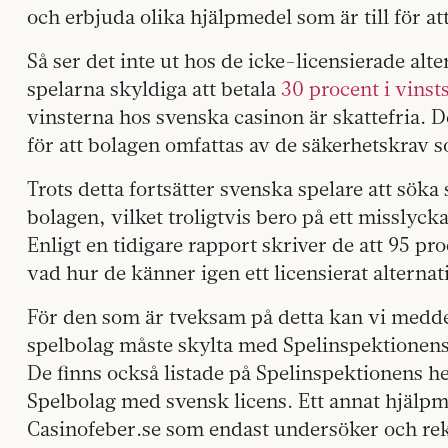
och erbjuda olika hjälpmedel som är till för at
Så ser det inte ut hos de icke-licensierade al
spelarna skyldiga att betala
30 procent i vinsts
vinsterna hos svenska casinon är skattefria. De
för att bolagen omfattas av de säkerhetskrav s
Trots detta fortsätter svenska spelare att söka 
bolagen, vilket troligtvis bero på ett misslyc
Enligt en tidigare rapport skriver de att 95 pr
vad hur de känner igen ett licensierat alternat
För den som är tveksam på detta kan vi meddel
spelbolag måste skylta med Spelinspektionens 
De finns också listade på Spelinspektionens 
Spelbolag med svensk licens. Ett annat hjälp
Casinofeber.se som endast undersöker och r