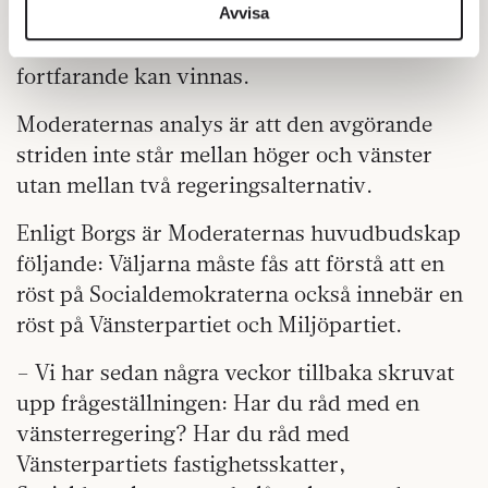
av väljarna fortfarande är osäkra på hur de
information från din enhet till de sociala medier och
Avvisa
annons- och analysföretag som vi samarbetar med.
ska rösta. Det, menar han, innebär att valet
Dessa kan i sin tur kombinera informationen med annan
fortfarande kan vinnas.
information som du har tillhandahållit eller som de har
samlat in när du har använt deras tjänster.
Moderaternas analys är att den avgörande
Om du vill läsa mer om hur vi hanterar personuppgifter
striden inte står mellan höger och vänster
kan du göra det
här
.
utan mellan två regeringsalternativ.
Enligt Borgs är Moderaternas huvudbudskap
följande: Väljarna måste fås att förstå att en
röst på Socialdemokraterna också innebär en
röst på Vänsterpartiet och Miljöpartiet.
– Vi har sedan några veckor tillbaka skruvat
upp frågeställningen: Har du råd med en
vänsterregering? Har du råd med
Vänsterpartiets fastighetsskatter,