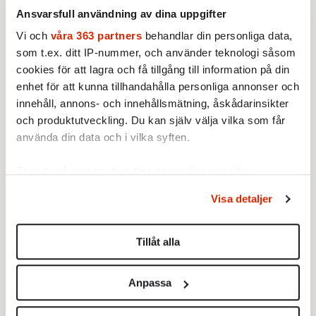
Hur ska det gå till och kommer han kunna
Ansvarsfull användning av dina uppgifter
leverera knockout i valrörelsens sista rond?
Vi och
våra 363 partners
behandlar din personliga data,
som t.ex. ditt IP-nummer, och använder teknologi såsom
När Fokus träffar Martin Borgs på en
cookies för att lagra och få tillgång till information på din
parkbänk i Almedalen är han öppen om hur
enhet för att kunna tillhandahålla personliga annonser och
Moderaterna resonerar. Det finns ingen panik
innehåll, annons- och innehållsmätning, åskådarinsikter
och produktutveckling. Du kan själv välja vilka som får
i rösten, trots opinionsundersökningar som
använda din data och i vilka syften.
länge pekat åt fel håll.
Ta reda på mer om hur dina personliga uppgifter
– Även om man kan tro det när man läser en
behandlas och ställ in dina preferenser i
detaljsektionen
.
opinionsmätning så har inte en enda person
Visa detaljer
Du kan ändra eller dra tillbaka ditt samtycke när som
röstat ännu i Sverige, säger han.
helst från cookie-förklaringen.
Tillåt alla
Det är ett mantra som återkommer flera
Vi använder enhetsidentifierare för att anpassa innehållet
gånger under samtalet. Opinionsmätningar
och annonserna till användarna, tillhandahålla funktioner
Anpassa
beskriver nuläget – inte valresultatet. Borgs
för sociala medier och analysera vår trafik. Vi
pekar på att mellan en fjärdedel och hälften
vidarebefordrar även sådana identifierare och annan