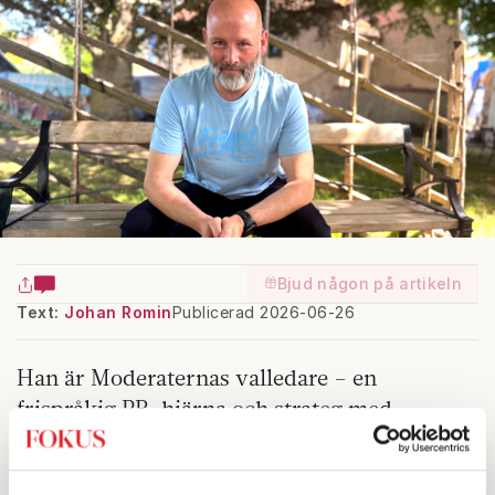
Bjud någon på artikeln
Text:
Johan Romin
Publicerad 2026-06-26
Han är Moderaternas valledare – en
frispråkig PR-hjärna och strateg med
bakgrund som filmare. Nu är det han som ska
vända opinionsunderläget till valvinst.