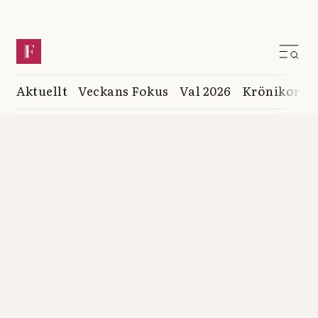
Aktuellt
Veckans Fokus
Val 2026
Krönikor
K