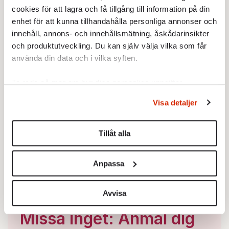
cookies för att lagra och få tillgång till information på din
enhet för att kunna tillhandahålla personliga annonser och
innehåll, annons- och innehållsmätning, åskådarinsikter
och produktutveckling. Du kan själv välja vilka som får
använda din data och i vilka syften.
Ta reda på mer om hur dina personliga uppgifter
behandlas och ställ in dina preferenser i
detaljsektionen
.
Visa detaljer
Du kan ändra eller dra tillbaka ditt samtycke när som
helst från cookie-förklaringen.
Tillåt alla
Vi använder enhetsidentifierare för att anpassa innehållet
och annonserna till användarna, tillhandahålla funktioner
Anpassa
för sociala medier och analysera vår trafik. Vi
vidarebefordrar även sådana identifierare och annan
information från din enhet till de sociala medier och
Avvisa
annons- och analysföretag som vi samarbetar med.
Missa inget: Anmäl dig
Dessa kan i sin tur kombinera informationen med annan