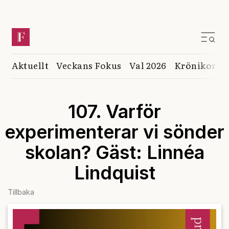
Aktuellt
Veckans Fokus
Val 2026
Krönikor
K
107. Varför
experimenterar vi sönder
skolan? Gäst: Linnéa
Lindquist
Tillbaka