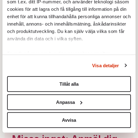
som t.ex. ditt IP-nummer, och använder teknologi såsom
cookies för att lagra och få tillgång till information på din
enhet för att kunna tillhandahålla personliga annonser och
innehåll, annons- och innehållsmätning, åskådarinsikter
och produktutveckling. Du kan själv välja vilka som får
använda din data och i vilka syften.
Ta reda på mer om hur dina personliga uppgifter
behandlas och ställ in dina preferenser i
detaljsektionen
.
Visa detaljer
Du kan ändra eller dra tillbaka ditt samtycke när som
helst från cookie-förklaringen.
Tillåt alla
Vi använder enhetsidentifierare för att anpassa innehållet
och annonserna till användarna, tillhandahålla funktioner
Anpassa
för sociala medier och analysera vår trafik. Vi
vidarebefordrar även sådana identifierare och annan
information från din enhet till de sociala medier och
Avvisa
annons- och analysföretag som vi samarbetar med.
Dessa kan i sin tur kombinera informationen med annan