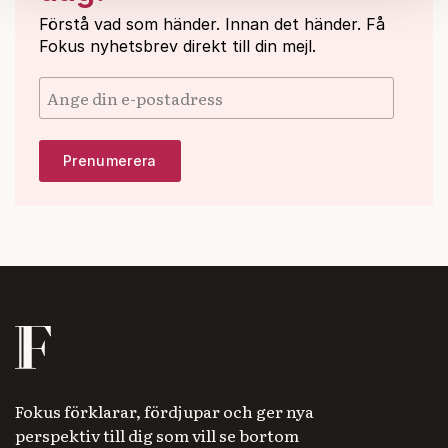
Om du vill läsa mer om hur vi hanterar personuppgifter
Förstå vad som händer. Innan det händer. Få
kan du göra det
här
.
Fokus nyhetsbrev direkt till din mejl.
Fokus förklarar, fördjupar och ger nya
perspektiv till dig som vill se bortom