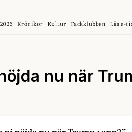
 2026
Krönikor
Kultur
Fackklubben
Läs e-t
i nöjda nu när Tr