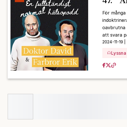
47. ”Ä
För många 
indoktriner
oavbrutna 
att svara 
2024-11-19 |
Lyssna