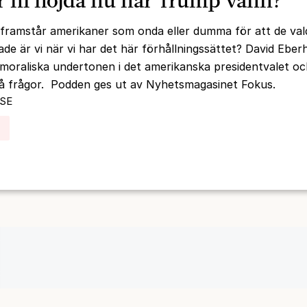
r ni nöjda nu när Trump vann?”
framstår amerikaner som onda eller dumma för att de val
ade är vi när vi har det här förhållningssättet? David Ebe
moraliska undertonen i det amerikanska presidentvalet o
på frågor. Podden ges ut av Nyhetsmagasinet Fokus.
 SE