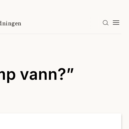
idningen
ump vann?”