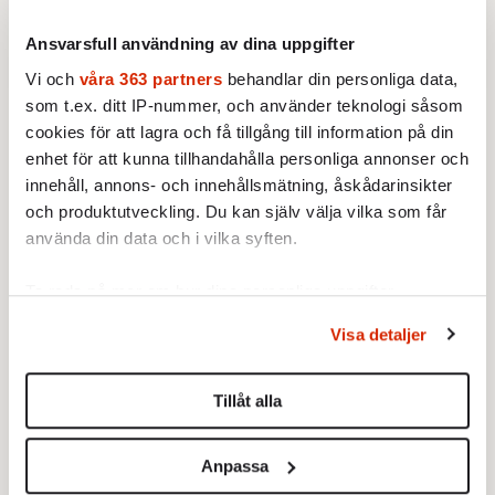
2024-09-27 | SE65
Lyssna
Ansvarsfull användning av dina uppgifter
Vi och
våra 363 partners
behandlar din personliga data,
som t.ex. ditt IP-nummer, och använder teknologi såsom
cookies för att lagra och få tillgång till information på din
enhet för att kunna tillhandahålla personliga annonser och
innehåll, annons- och innehållsmätning, åskådarinsikter
och produktutveckling. Du kan själv välja vilka som får
använda din data och i vilka syften.
Ta reda på mer om hur dina personliga uppgifter
behandlas och ställ in dina preferenser i
detaljsektionen
.
Visa detaljer
Du kan ändra eller dra tillbaka ditt samtycke när som
helst från cookie-förklaringen.
Tillåt alla
Vi använder enhetsidentifierare för att anpassa innehållet
och annonserna till användarna, tillhandahålla funktioner
Anpassa
för sociala medier och analysera vår trafik. Vi