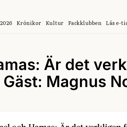
 2026
Krönikor
Kultur
Fackklubben
Läs e-t
amas: Är det verkl
 Gäst: Magnus No