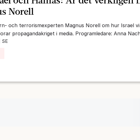
rael och Hamas: Är det verkligen f
s Norell
rn- och terrorismexperten Magnus Norell om hur Israel vin
lorar propagandakriget i media. Programledare: Anna Nac
| SE