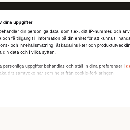
v dina uppgifter
Följ oss
ehandlar din personliga data, som t.ex. ditt IP-nummer, och anv
Facebook
och få tillgång till information på din enhet för att kunna tillhand
X
ons- och innehållsmätning, åskådarinsikter och produktutvecklin
 din data och i vilka syften.
 personliga uppgifter behandlas och ställ in dina preferenser i
d
baka ditt samtycke när som helst från cookie-förklaringen.
rare för att anpassa innehållet och annonserna till användarna, t
er och analysera vår trafik. Vi vidarebefordrar även sådana ident
 enhet till de sociala medier och annons- och analysföretag som
ombinera informationen med annan information som du har tillhand
u har använt deras tjänster.
 vi hanterar personuppgifter kan du göra det
här
.