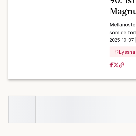
90. Is
Magnu
Mellanöste
som de för
2025-10-07 
Lyssna