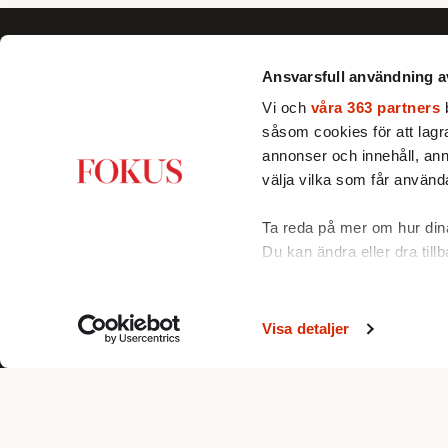
Ansvarsfull användning a
Vi och
våra 363 partners
b
såsom cookies för att lagra 
Fokus förklarar, fördjupar och ger nya
annonser och innehåll, ann
perspektiv till dig som vill se bortom
välja vilka som får använda
det dagsaktuella och förstå Sverige
och världen bättre.
Ta reda på mer om hur dina
Du kan ändra eller dra till
Vi använder enhetsidentifie
funktioner för sociala medi
Visa detaljer
© FPG Media AB 2005-2026
annan information från din
med. Dessa kan i sin tur k
som de har samlat in när d
Om du vill läsa mer om hur