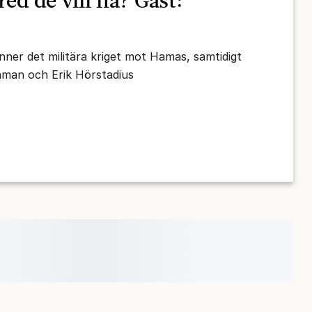
red de vill ha? Gäst:
ner det militära kriget mot Hamas, samtidigt
hman och Erik Hörstadius