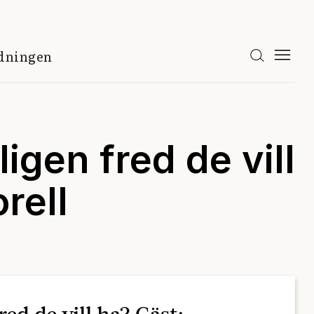
idningen
igen fred de vill
rell