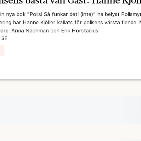
lisens bästa vän Gäst: Hanne Kjöl
 sin nya bok "Polis! Så funkar det! (inte)" ha belyst Polism
ring har Hanne Kjöller kallats för polisens värsta fiende.
are: Anna Nachman och Erik Hörstadius
| SE