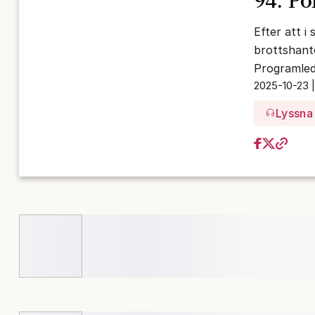
94. Po
Efter att i
brottshante
Programled
2025-10-23 
Lyssna