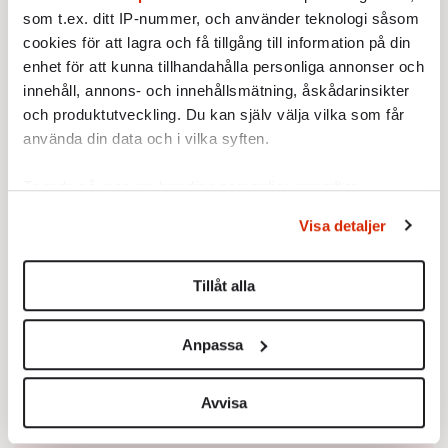
som t.ex. ditt IP-nummer, och använder teknologi såsom
cookies för att lagra och få tillgång till information på din
enhet för att kunna tillhandahålla personliga annonser och
innehåll, annons- och innehållsmätning, åskådarinsikter
och produktutveckling. Du kan själv välja vilka som får
använda din data och i vilka syften.
Ta reda på mer om hur dina personliga uppgifter
behandlas och ställ in dina preferenser i
detaljsektionen
.
Visa detaljer
Du kan ändra eller dra tillbaka ditt samtycke när som
helst från cookie-förklaringen.
Tillåt alla
Vi använder enhetsidentifierare för att anpassa innehållet
och annonserna till användarna, tillhandahålla funktioner
Anpassa
för sociala medier och analysera vår trafik. Vi
vidarebefordrar även sådana identifierare och annan
information från din enhet till de sociala medier och
Avvisa
annons- och analysföretag som vi samarbetar med.