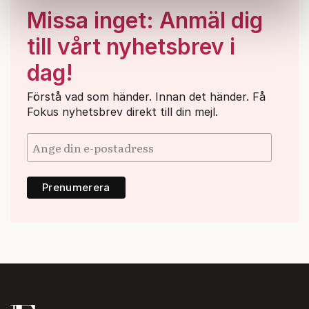
Dessa kan i sin tur kombinera informationen med annan
Missa inget: Anmäl dig
information som du har tillhandahållit eller som de har
samlat in när du har använt deras tjänster.
till vårt nyhetsbrev i
Om du vill läsa mer om hur vi hanterar personuppgifter
dag!
kan du göra det
här
.
Förstå vad som händer. Innan det händer. Få
Fokus nyhetsbrev direkt till din mejl.