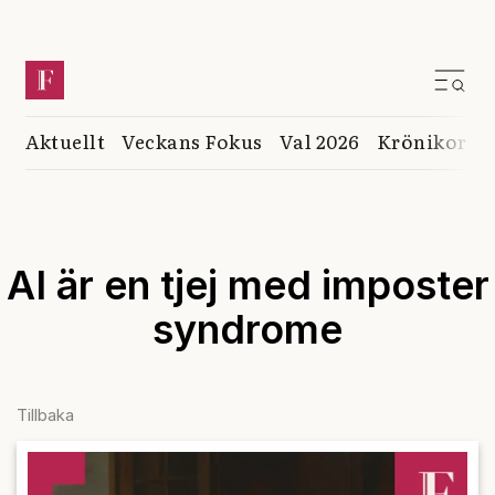
Aktuellt
Veckans Fokus
Val 2026
Krönikor
K
AI är en tjej med imposter
syndrome
Tillbaka