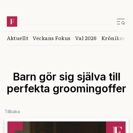
Aktuellt
Veckans Fokus
Val 2026
Krönikor
K
Barn gör sig själva till
perfekta groomingoffer
Tillbaka