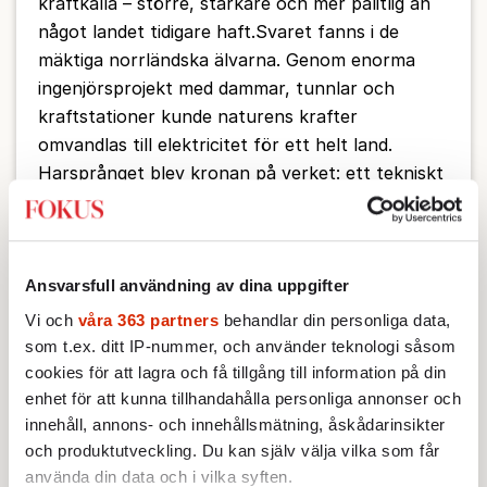
kraftkälla – större, starkare och mer pålitlig än
något landet tidigare haft.Svaret fanns i de
mäktiga norrländska älvarna. Genom enorma
ingenjörsprojekt med dammar, tunnlar och
kraftstationer kunde naturens krafter
omvandlas till elektricitet för ett helt land.
Harsprånget blev kronan på verket: ett tekniskt
och ekonomiskt jätteprojekt som kom att
försörja svensk industri och välfärd med energi
under efterkrigstiden.Men framstegen hade ett
pris. Utbyggnaden förändrade landskap, flyttade
Ansvarsfull användning av dina uppgifter
samhällen och påverkade människors liv för
Vi och
våra 363 partners
behandlar din personliga data,
generationer framåt. Harsprånget blev därför
som t.ex. ditt IP-nummer, och använder teknologi såsom
inte bara en symbol för framtidstro och
cookies för att lagra och få tillgång till information på din
modernisering – utan också för de konflikter
enhet för att kunna tillhandahålla personliga annonser och
innehåll, annons- och innehållsmätning, åskådarinsikter
som uppstår när naturresurser exploateras i
och produktutveckling. Du kan själv välja vilka som får
utvecklingens namn.
använda din data och i vilka syften.
2026-05-08 | SE