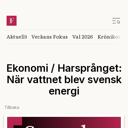
Aktuellt
Veckans Fokus
Val 2026
Krönikor
K
Ekonomi / Harsprånget:
När vattnet blev svensk
energi
Tillbaka