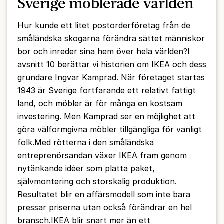
Sverige möblerade världen
Hur kunde ett litet postorderföretag från de
småländska skogarna förändra sättet människor
bor och inreder sina hem över hela världen?I
avsnitt 10 berättar vi historien om IKEA och dess
grundare Ingvar Kamprad. När företaget startas
1943 är Sverige fortfarande ett relativt fattigt
land, och möbler är för många en kostsam
investering. Men Kamprad ser en möjlighet att
göra välformgivna möbler tillgängliga för vanligt
folk.Med rötterna i den småländska
entreprenörsandan växer IKEA fram genom
nytänkande idéer som platta paket,
självmontering och storskalig produktion.
Resultatet blir en affärsmodell som inte bara
pressar priserna utan också förändrar en hel
bransch.IKEA blir snart mer än ett