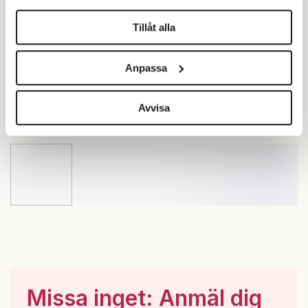
helst från cookie-förklaringen.
Tillåt alla
Vi använder enhetsidentifierare för att anpassa innehållet
och annonserna till användarna, tillhandahålla funktioner
Anpassa
för sociala medier och analysera vår trafik. Vi
vidarebefordrar även sådana identifierare och annan
information från din enhet till de sociala medier och
Avvisa
annons- och analysföretag som vi samarbetar med.
Dessa kan i sin tur kombinera informationen med annan
information som du har tillhandahållit eller som de har
samlat in när du har använt deras tjänster.
Om du vill läsa mer om hur vi hanterar personuppgifter
kan du göra det
här
.
Missa inget: Anmäl dig