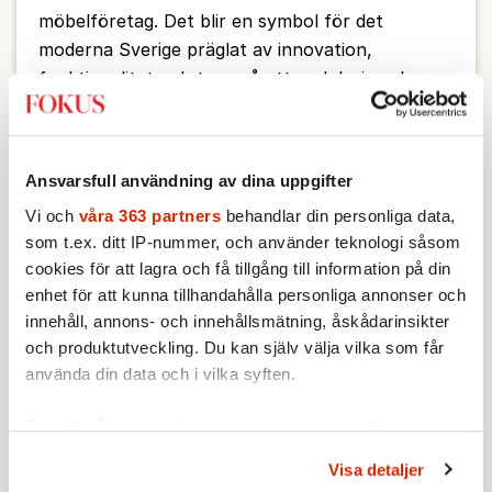
möbelföretag. Det blir en symbol för det
moderna Sverige präglat av innovation,
funktionalitet och tron på att god design ska
vara tillgänglig för alla. Samtidigt speglar
företagets resa Sveriges egen utveckling från
fattigt jordbruksland till global exportnation.Det
Ansvarsfull användning av dina uppgifter
här är berättelsen om Ingvar Kamprad, IKEA
Vi och
våra 363 partners
behandlar din personliga data,
och företaget som gjorde svenska möbler till en
som t.ex. ditt IP-nummer, och använder teknologi såsom
del av vardagen världen över.
cookies för att lagra och få tillgång till information på din
2026-05-29 | SE
enhet för att kunna tillhandahålla personliga annonser och
Lyssna
innehåll, annons- och innehållsmätning, åskådarinsikter
och produktutveckling. Du kan själv välja vilka som får
använda din data och i vilka syften.
Ta reda på mer om hur dina personliga uppgifter
behandlas och ställ in dina preferenser i
detaljsektionen
.
Visa detaljer
Du kan ändra eller dra tillbaka ditt samtycke när som