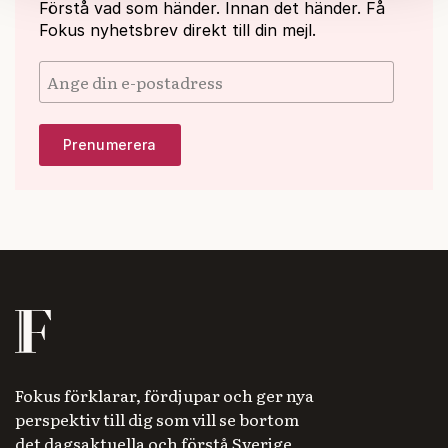
Förstå vad som händer. Innan det händer. Få
Om du vill läsa mer om hur vi hanterar personuppgifter
Fokus nyhetsbrev direkt till din mejl.
kan du göra det
här
.
Fokus förklarar, fördjupar och ger nya
perspektiv till dig som vill se bortom
det dagsaktuella och förstå Sverige