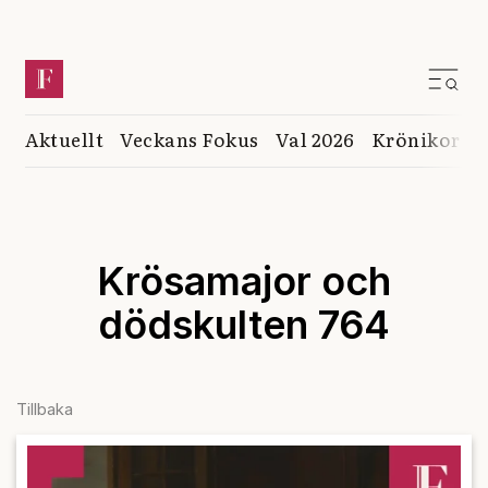
Aktuellt
Veckans Fokus
Val 2026
Krönikor
K
Krösamajor och
dödskulten 764
Tillbaka