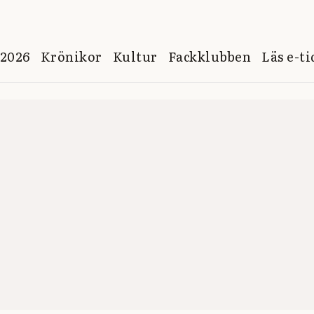
 2026
Krönikor
Kultur
Fackklubben
Läs e-t