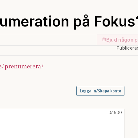
numeration på Fokus
Bjud någon p
Publicera
e/prenumerera/