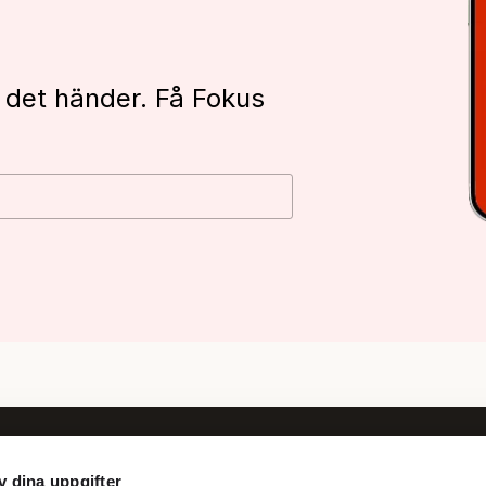
 det händer. Få Fokus
v dina uppgifter
Följ oss