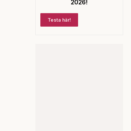
2026!
Testa här!