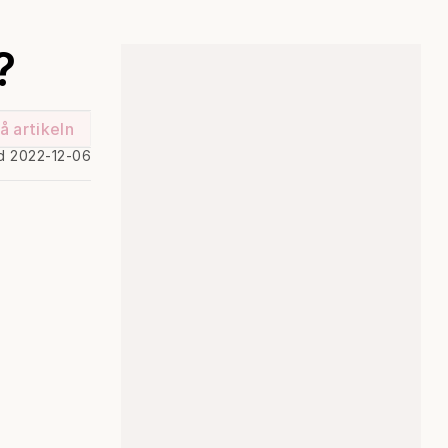
?
å artikeln
d 2022-12-06