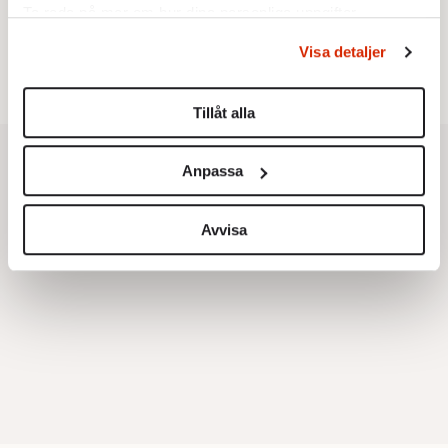
Testa här!
Ta reda på mer om hur dina personliga uppgifter
behandlas och ställ in dina preferenser i
detaljsektionen
.
Visa detaljer
Du kan ändra eller dra tillbaka ditt samtycke när som
helst från cookie-förklaringen.
Tillåt alla
Vi använder enhetsidentifierare för att anpassa innehållet
och annonserna till användarna, tillhandahålla funktioner
Anpassa
för sociala medier och analysera vår trafik. Vi
vidarebefordrar även sådana identifierare och annan
information från din enhet till de sociala medier och
Avvisa
annons- och analysföretag som vi samarbetar med.
Dessa kan i sin tur kombinera informationen med annan
information som du har tillhandahållit eller som de har
samlat in när du har använt deras tjänster.
Om du vill läsa mer om hur vi hanterar personuppgifter
kan du göra det
här
.