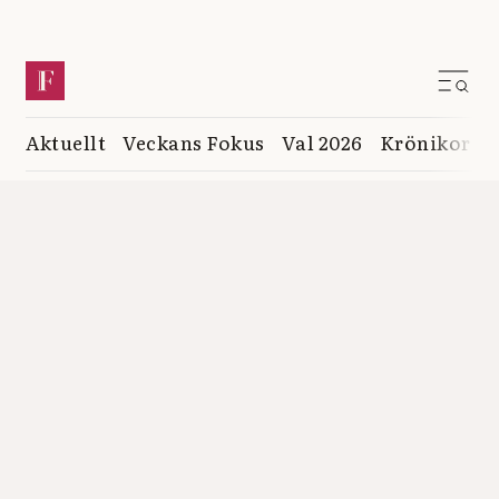
Aktuellt
Veckans Fokus
Val 2026
Krönikor
K