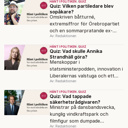
HÄNT I POLITIKEN
QUIZ
Quiz: Vilken partiledare blev
sopåkare?
Omskriven båtturné,
extremsiffror för Örebropartiet
och en sommarpratande ex-
Av: Redaktionen
minister. Har du koll på veckans
snackisar i politiken?
HÄNT I POLITIKEN
QUIZ
Quiz: Vad skulle Annika
Strandhäll göra?
Menskoppar i
statsministerpodden, innovation i
Liberalernas valstuga och ett
Av: Redaktionen
rödgrönt parti som backar. Hur
gick politiksnacket i veckan?
HÄNT I POLITIKEN
QUIZ
Quiz: Vad tappade
säkerhetsrådgivaren?
Ministrar på dansbandsvecka,
kunglig vindkraftspark och
filmfigur som dumpade
Av: Redaktionen
Liberalerna. Har du koll på