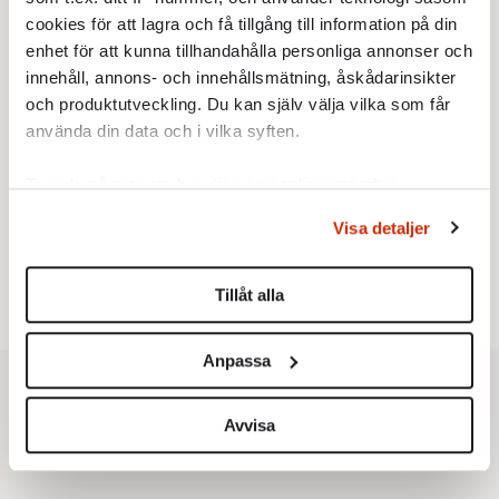
cookies för att lagra och få tillgång till information på din
enhet för att kunna tillhandahålla personliga annonser och
innehåll, annons- och innehållsmätning, åskådarinsikter
och produktutveckling. Du kan själv välja vilka som får
använda din data och i vilka syften.
Testa vår valkompass 2026!
Ta reda på mer om hur dina personliga uppgifter
behandlas och ställ in dina preferenser i
detaljsektionen
.
Testa här!
Visa detaljer
Du kan ändra eller dra tillbaka ditt samtycke när som
helst från cookie-förklaringen.
Tillåt alla
Vi använder enhetsidentifierare för att anpassa innehållet
och annonserna till användarna, tillhandahålla funktioner
Anpassa
för sociala medier och analysera vår trafik. Vi
vidarebefordrar även sådana identifierare och annan
information från din enhet till de sociala medier och
Avvisa
annons- och analysföretag som vi samarbetar med.
Dessa kan i sin tur kombinera informationen med annan