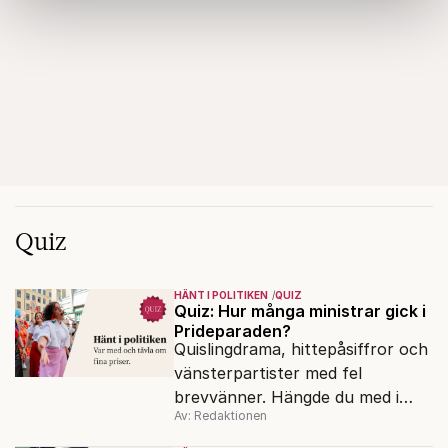
information som du har tillhandahållit eller som de har
samlat in när du har använt deras tjänster.
Om du vill läsa mer om hur vi hanterar personuppgifter
kan du göra det
här
.
Quiz
HÄNT I POLITIKEN
QUIZ
Quiz: Hur många ministrar gick i
Prideparaden?
Quislingdrama, hittepåsiffror och
vänsterpartister med fel
brevvänner. Hängde du med i
Av: Redaktionen
politiken under valspurtens
första vecka?