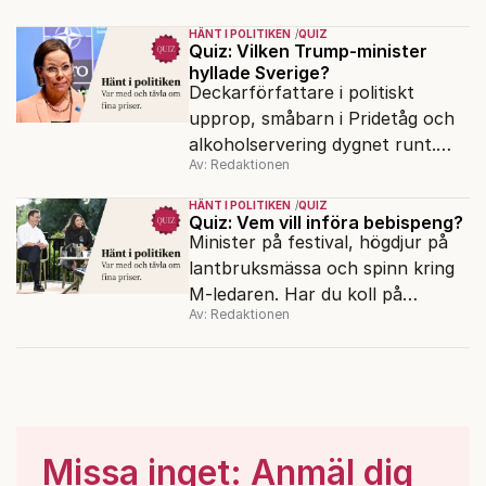
veckans politiska snackisar?
HÄNT I POLITIKEN
QUIZ
Quiz: Vilken Trump-minister
hyllade Sverige?
Deckarförfattare i politiskt
upprop, småbarn i Pridetåg och
alkoholservering dygnet runt.
Av: Redaktionen
Har du koll på veckans politiska
snackisar?
HÄNT I POLITIKEN
QUIZ
Quiz: Vem vill införa bebispeng?
Minister på festival, högdjur på
lantbruksmässa och spinn kring
M-ledaren. Har du koll på
Av: Redaktionen
veckans politiska snackisar?
Missa inget: Anmäl dig