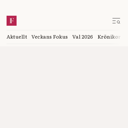
Aktuellt
Veckans Fokus
Val 2026
Krönikor
K