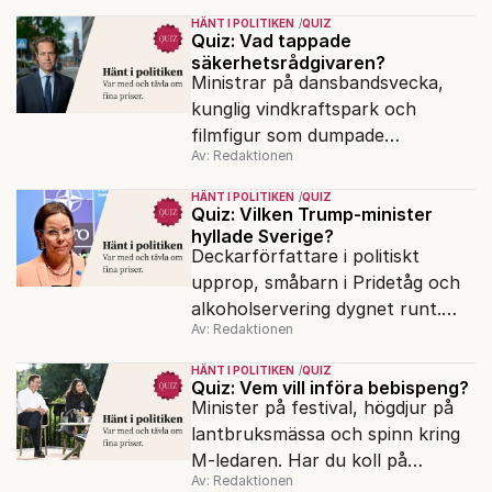
gick politiksnacket i veckan?
HÄNT I POLITIKEN
QUIZ
Quiz: Vad tappade
säkerhetsrådgivaren?
Ministrar på dansbandsvecka,
kunglig vindkraftspark och
filmfigur som dumpade
Av: Redaktionen
Liberalerna. Har du koll på
veckans politiska snackisar?
HÄNT I POLITIKEN
QUIZ
Quiz: Vilken Trump-minister
hyllade Sverige?
Deckarförfattare i politiskt
upprop, småbarn i Pridetåg och
alkoholservering dygnet runt.
Av: Redaktionen
Har du koll på veckans politiska
snackisar?
HÄNT I POLITIKEN
QUIZ
Quiz: Vem vill införa bebispeng?
Minister på festival, högdjur på
lantbruksmässa och spinn kring
M-ledaren. Har du koll på
Av: Redaktionen
veckans politiska snackisar?