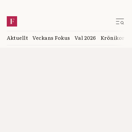
Aktuellt
Veckans Fokus
Val 2026
Krönikor
K