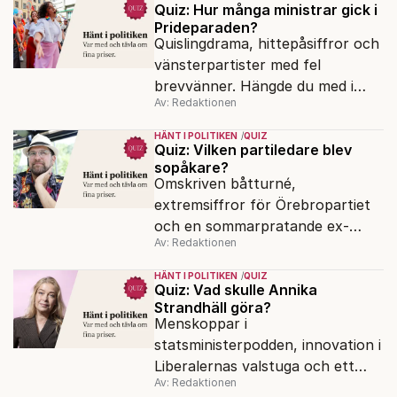
Quiz: Hur många ministrar gick i
Prideparaden?
Quislingdrama, hittepåsiffror och
vänsterpartister med fel
brevvänner. Hängde du med i
Av: Redaktionen
politiken under valspurtens
första vecka?
HÄNT I POLITIKEN
QUIZ
Quiz: Vilken partiledare blev
sopåkare?
Omskriven båtturné,
extremsiffror för Örebropartiet
och en sommarpratande ex-
Av: Redaktionen
minister. Har du koll på veckans
snackisar i politiken?
HÄNT I POLITIKEN
QUIZ
Quiz: Vad skulle Annika
Strandhäll göra?
Menskoppar i
statsministerpodden, innovation i
Liberalernas valstuga och ett
Av: Redaktionen
rödgrönt parti som backar. Hur