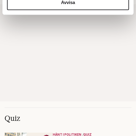
information från din enhet till de sociala medier och
Avvisa
annons- och analysföretag som vi samarbetar med.
Dessa kan i sin tur kombinera informationen med annan
information som du har tillhandahållit eller som de har
samlat in när du har använt deras tjänster.
Om du vill läsa mer om hur vi hanterar personuppgifter
kan du göra det
här
.
Quiz
HÄNT I POLITIKEN
QUIZ