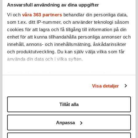
Ansvarsfull användning av dina uppgifter
Vi och
våra 363 partners
behandlar din personliga data,
som t.ex. ditt IP-nummer, och använder teknologi såsom
cookies för att lagra och få tillgång till information på din
enhet för att kunna tillhandahålla personliga annonser och
innehåll, annons- och innehållsmätning, åskådarinsikter
och produktutveckling. Du kan själv välja vilka som får
använda din data och i vilka syften.
Ta reda på mer om hur dina personliga uppgifter
behandlas och ställ in dina preferenser i
detaljsektionen
.
Visa detaljer
Testa vår valkompass 2026!
Du kan ändra eller dra tillbaka ditt samtycke när som
helst från cookie-förklaringen.
Tillåt alla
Testa här!
Vi använder enhetsidentifierare för att anpassa innehållet
och annonserna till användarna, tillhandahålla funktioner
Anpassa
för sociala medier och analysera vår trafik. Vi
vidarebefordrar även sådana identifierare och annan