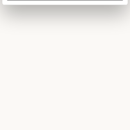
Dessa kan i sin tur kombinera informationen med annan
information som du har tillhandahållit eller som de har
samlat in när du har använt deras tjänster.
Om du vill läsa mer om hur vi hanterar personuppgifter
kan du göra det
här
.