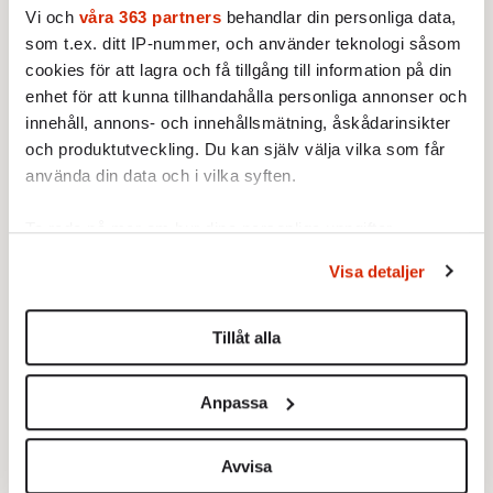
Vi och
våra 363 partners
behandlar din personliga data,
som t.ex. ditt IP-nummer, och använder teknologi såsom
cookies för att lagra och få tillgång till information på din
enhet för att kunna tillhandahålla personliga annonser och
innehåll, annons- och innehållsmätning, åskådarinsikter
och produktutveckling. Du kan själv välja vilka som får
använda din data och i vilka syften.
Ta reda på mer om hur dina personliga uppgifter
behandlas och ställ in dina preferenser i
detaljsektionen
.
Visa detaljer
Du kan ändra eller dra tillbaka ditt samtycke när som
helst från cookie-förklaringen.
Tillåt alla
Vi använder enhetsidentifierare för att anpassa innehållet
och annonserna till användarna, tillhandahålla funktioner
Anpassa
för sociala medier och analysera vår trafik. Vi
vidarebefordrar även sådana identifierare och annan
information från din enhet till de sociala medier och
Avvisa
annons- och analysföretag som vi samarbetar med.