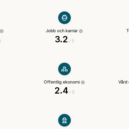
Jobb och karriär
T
3.2
5
/ 5
Offentlig ekonomi
Vård
2.4
/ 5