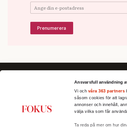
Ansvarsfull användning a
Vi och
våra 363 partners
b
såsom cookies för att lagra 
Fokus förklarar, fördjupar och ger nya
annonser och innehåll, ann
perspektiv till dig som vill se bortom
välja vilka som får använda
det dagsaktuella och förstå Sverige
och världen bättre.
Ta reda på mer om hur dina