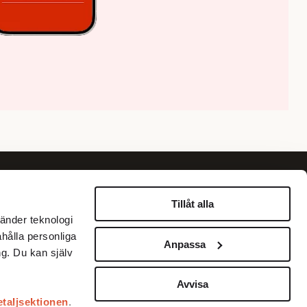
Om oss
Information
Tillåt alla
änder teknologi
Om Fokus
Personuppgiftspolicy
ahålla personliga
Anpassa
Annonsera
Betalningar med Klarna
g. Du kan själv
Köpvillkor
Kundservice
Avvisa
etaljsektionen
.
Prenumerera