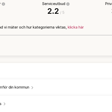
ur
Serviceutbud
Pri
2.2
/ 5
ad vi mäter och hur kategorierna viktas,
klicka här
jämför din kommun
s