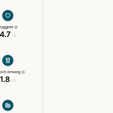
rygghet
4.7
/ 5
 och omsorg
1.8
/ 5