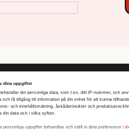
v dina uppgifter
Följ oss
ehandlar din personliga data, som t.ex. ditt IP-nummer, och anv
Facebook
och få tillgång till information på din enhet för att kunna tillhand
X
ons- och innehållsmätning, åskådarinsikter och produktutvecklin
 din data och i vilka syften.
 personliga uppgifter behandlas och ställ in dina preferenser i
d