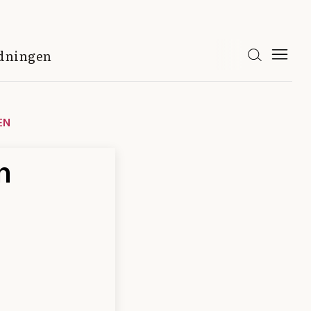
idningen
EN
n