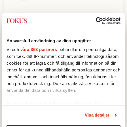
Serviceutbud
2.2
/ 5
Ansvarsfull användning av dina uppgifter
Vi och
våra 363 partners
behandlar din personliga data,
som t.ex. ditt IP-nummer, och använder teknologi såsom
Privatekonomi
cookies för att lagra och få tillgång till information på din
4.1
/ 5
enhet för att kunna tillhandahålla personliga annonser och
innehåll, annons- och innehållsmätning, åskådarinsikter
och produktutveckling. Du kan själv välja vilka som får
För att läsa mer om vad vi mäter och hur kategorierna
använda din data och i vilka syften.
viktas,
klicka här
Ta reda på mer om hur dina personliga uppgifter
Dela
behandlas och ställ in dina preferenser i
detaljsektionen
.
Visa detaljer
Du kan ändra eller dra tillbaka ditt samtycke när som
helst från cookie-förklaringen.