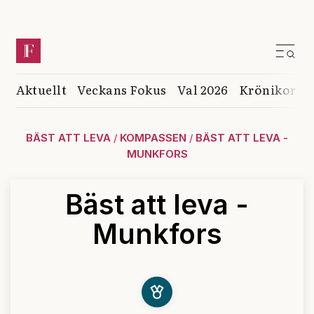
Aktuellt
Veckans Fokus
Val 2026
Krönikor
K
BÄST ATT LEVA
/
KOMPASSEN
/
BÄST ATT LEVA -
MUNKFORS
Bäst att leva -
Munkfors