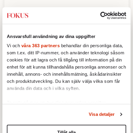
Serviceutbud
4.6
/ 5
Ansvarsfull användning av dina uppgifter
Vi och
våra 363 partners
behandlar din personliga data,
Privatekonomi
som t.ex. ditt IP-nummer, och använder teknologi såsom
2.4
/ 5
cookies för att lagra och få tillgång till information på din
enhet för att kunna tillhandahålla personliga annonser och
innehåll, annons- och innehållsmätning, åskådarinsikter
För att läsa mer om vad vi mäter och hur kategorierna
och produktutveckling. Du kan själv välja vilka som får
viktas,
klicka här
använda din data och i vilka syften.
Dela
Ta reda på mer om hur dina personliga uppgifter
behandlas och ställ in dina preferenser i
detaljsektionen
.
Visa detaljer
Du kan ändra eller dra tillbaka ditt samtycke när som
helst från cookie-förklaringen.
Tillåt alla