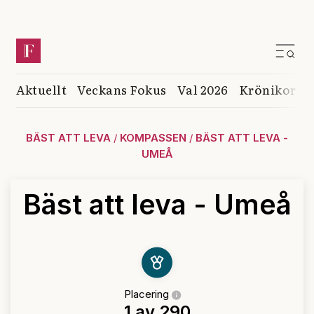
Aktuellt
Veckans Fokus
Val 2026
Krönikor
K
BÄST ATT LEVA
/
KOMPASSEN
/
BÄST ATT LEVA -
UMEÅ
Bäst att leva - Umeå
Placering
1 av 290