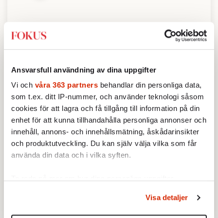
Serviceutbud
3.9
/ 5
Ansvarsfull användning av dina uppgifter
Vi och
våra 363 partners
behandlar din personliga data,
som t.ex. ditt IP-nummer, och använder teknologi såsom
Privatekonomi
cookies för att lagra och få tillgång till information på din
3.3
/ 5
enhet för att kunna tillhandahålla personliga annonser och
innehåll, annons- och innehållsmätning, åskådarinsikter
och produktutveckling. Du kan själv välja vilka som får
För att läsa mer om vad vi mäter och hur kategorierna
använda din data och i vilka syften.
viktas,
klicka här
Ta reda på mer om hur dina personliga uppgifter
Dela
behandlas och ställ in dina preferenser i
detaljsektionen
.
Visa detaljer
Du kan ändra eller dra tillbaka ditt samtycke när som
helst från cookie-förklaringen.