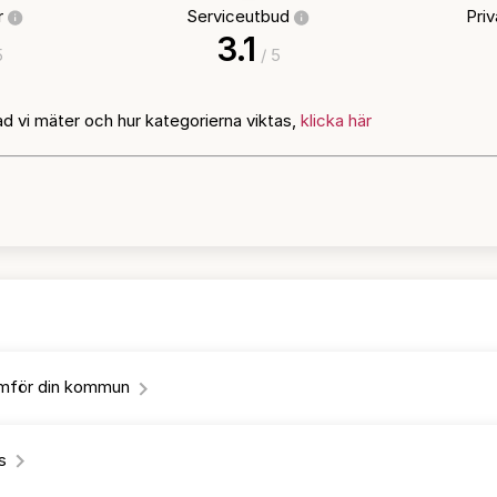
ur
Serviceutbud
Pri
3.1
5
/ 5
ad vi mäter och hur kategorierna viktas,
klicka här
jämför din kommun
s