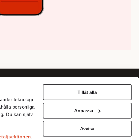
Om oss
Information
Tillåt alla
änder teknologi
Om Fokus
Personuppgiftspolicy
ahålla personliga
Anpassa
Annonsera
Betalningar med Klarna
g. Du kan själv
Köpvillkor
Kundservice
Avvisa
etaljsektionen
.
Prenumerera