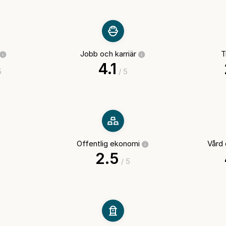
Jobb och karriär
T
4.1
5
/ 5
Offentlig ekonomi
Vård
2.5
/ 5