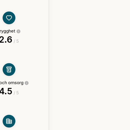
rygghet
2.6
/ 5
 och omsorg
4.5
/ 5