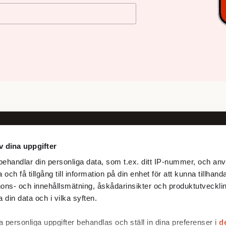
v dina uppgifter
Följ oss
ehandlar din personliga data, som t.ex. ditt IP-nummer, och anv
Facebook
och få tillgång till information på din enhet för att kunna tillhand
X
ons- och innehållsmätning, åskådarinsikter och produktutvecklin
 din data och i vilka syften.
 personliga uppgifter behandlas och ställ in dina preferenser i
d