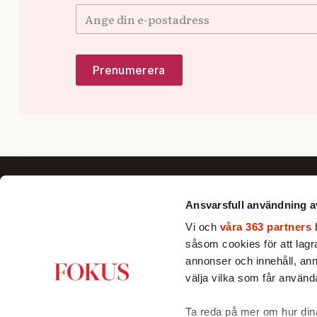
Ansvarsfull användning a
Vi och
våra 363 partners
b
såsom cookies för att lagra 
Fokus förklarar, fördjupar och ger nya
annonser och innehåll, ann
perspektiv till dig som vill se bortom
välja vilka som får använda
det dagsaktuella och förstå Sverige
och världen bättre.
Ta reda på mer om hur dina