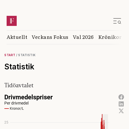
Aktuellt
Veckans Fokus
Val 2026
Krönikor
K
START
/
STATISTIK
Statistik
Tidöavtalet