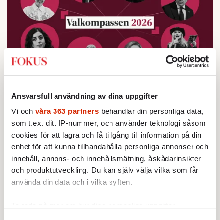
Ansvarsfull användning av dina uppgifter
Testa vår valkompass 2026!
Vi och
våra 363 partners
behandlar din personliga data,
som t.ex. ditt IP-nummer, och använder teknologi såsom
Testa här!
cookies för att lagra och få tillgång till information på din
enhet för att kunna tillhandahålla personliga annonser och
innehåll, annons- och innehållsmätning, åskådarinsikter
och produktutveckling. Du kan själv välja vilka som får
använda din data och i vilka syften.
Ta reda på mer om hur dina personliga uppgifter
behandlas och ställ in dina preferenser i
detaljsektionen
.