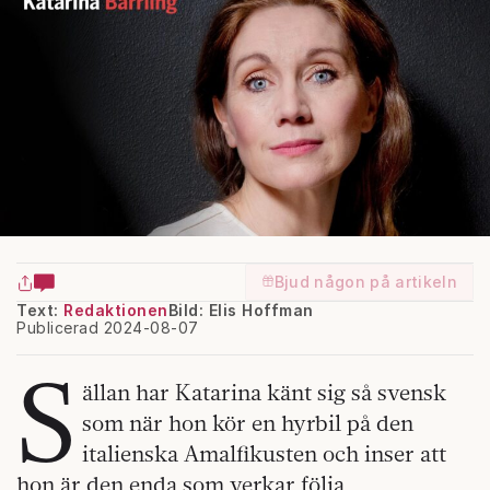
Bjud någon på artikeln
Text:
Redaktionen
Bild: Elis Hoffman
Publicerad 2024-08-07
S
ällan har Katarina känt sig så svensk
som när hon kör en hyrbil på den
italienska Amalfikusten och inser att
hon är den enda som verkar följa