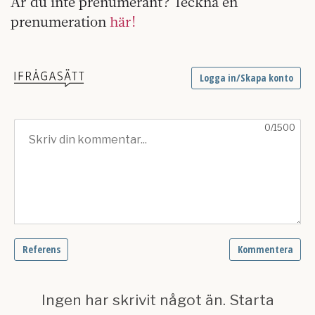
Är du inte prenumerant? Teckna en
prenumeration
här!