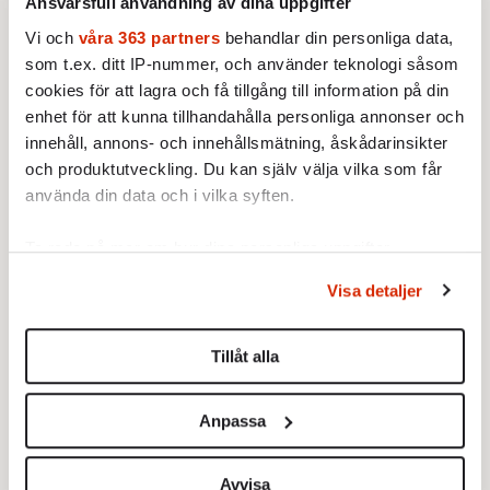
Ansvarsfull användning av dina uppgifter
Vi och
våra 363 partners
behandlar din personliga data,
PODCAST
52. Verkligheten vs woke
som t.ex. ditt IP-nummer, och använder teknologi såsom
Kommer David någonsin bli
cookies för att lagra och få tillgång till information på din
julvärd i SVT? Och är
enhet för att kunna tillhandahålla personliga annonser och
risgrynsgröt viktigast på
innehåll, annons- och innehållsmätning, åskådarinsikter
Av: Redaktionen
julbordet? Doktor David och
och produktutveckling. Du kan själv välja vilka som får
Farbror Erik ordinerar en riktigt
PODCAST
använda din data och i vilka syften.
god jul till alla lyssnare.
Vad var det för fel med 2024?
Med Nina Solomin
Fokuspodden utvärderar året
Ta reda på mer om hur dina personliga uppgifter
som gått tillsammans med Axess
behandlas och ställ in dina preferenser i
detaljsektionen
.
Visa detaljer
chefredaktör Nina Solomin.
Du kan ändra eller dra tillbaka ditt samtycke när som
Av: Redaktionen
helst från cookie-förklaringen.
Tillåt alla
PODCAST
Skolan är inte din morsa. Eller?
Vi använder enhetsidentifierare för att anpassa innehållet
(Gäst: Linnea Lindquist)
och annonserna till användarna, tillhandahålla funktioner
Elever som inte kan räkna.
Anpassa
för sociala medier och analysera vår trafik. Vi
Universitetsstudenter som inte
vidarebefordrar även sådana identifierare och annan
kan läsa. Vad är det egentligen
information från din enhet till de sociala medier och
Avvisa