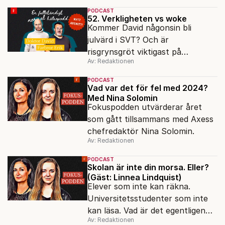
PODCAST
52. Verkligheten vs woke
Kommer David någonsin bli
julvärd i SVT? Och är
risgrynsgröt viktigast på
Av: Redaktionen
julbordet? Doktor David och
Farbror Erik ordinerar en riktigt
PODCAST
god jul till alla lyssnare.
Vad var det för fel med 2024?
Med Nina Solomin
Fokuspodden utvärderar året
som gått tillsammans med Axess
chefredaktör Nina Solomin.
Av: Redaktionen
PODCAST
Skolan är inte din morsa. Eller?
(Gäst: Linnea Lindquist)
Elever som inte kan räkna.
Universitetsstudenter som inte
kan läsa. Vad är det egentligen
Av: Redaktionen
för fel på skolan? Förortsrektorn