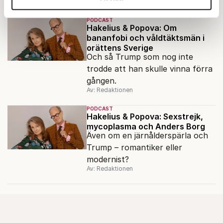
Av: Redaktionen
för fel på skolan? Förortsrektorn
annons- och analysföretag som vi samarbetar med.
Linnea Lindquist gästar
Dessa kan i sin tur kombinera informationen med annan
PODCAST
Fokuspodden för att reda ut var
Hakelius & Popova: Om
information som du har tillhandahållit eller som de har
bananfobi och våldtäktsmän i
felet egentligen ligger.
samlat in när du har använt deras tjänster.
orättens Sverige
Och så Trump som nog inte
Om du vill läsa mer om hur vi hanterar personuppgifter
trodde att han skulle vinna förra
kan du göra det
här
.
gången.
Av: Redaktionen
PODCAST
Hakelius & Popova: Sexstrejk,
mycoplasma och Anders Borg
Även om en järnålderspärla och
Trump – romantiker eller
modernist?
Av: Redaktionen