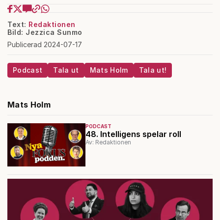
Text:
Redaktionen
Bild: Jezzica Sunmo
Publicerad 2024-07-17
Podcast
Tala ut
Mats Holm
Tala ut!
Mats Holm
PODCAST
48. Intelligens spelar roll
Av: Redaktionen