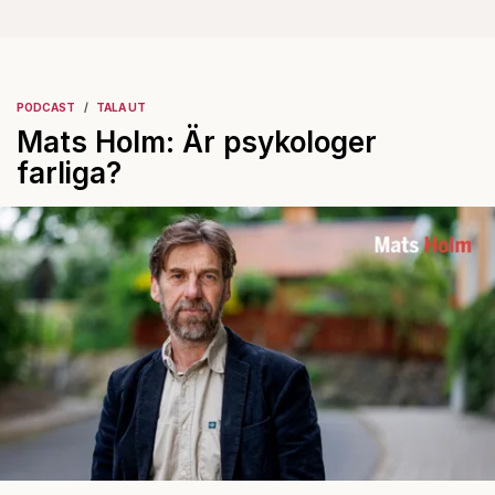
PODCAST
TALA UT
Mats Holm: Är psykologer
farliga?