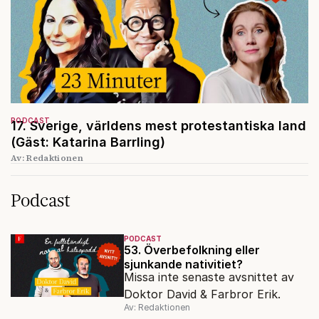
PODCAST
17. Sverige, världens mest protestantiska land
(Gäst: Katarina Barrling)
Av: Redaktionen
Podcast
PODCAST
53. Överbefolkning eller
sjunkande nativitiet?
Missa inte senaste avsnittet av
Doktor David & Farbror Erik.
Av: Redaktionen