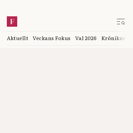
Aktuellt
Veckans Fokus
Val 2026
Krönikor
K