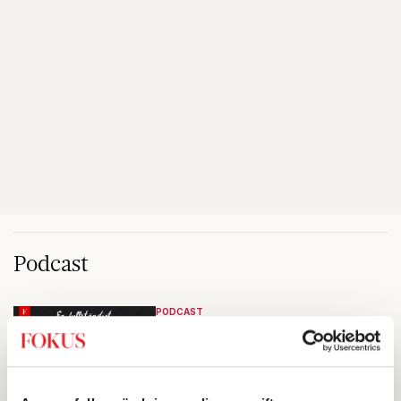
Podcast
PODCAST
53. Överbefolkning eller
sjunkande nativitiet?
Missa inte senaste avsnittet av
Doktor David & Farbror Erik.
Av: Redaktionen