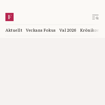
Aktuellt
Veckans Fokus
Val 2026
Krönikor
K