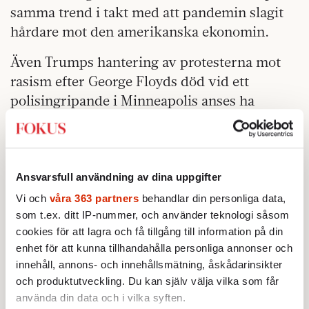
samma trend i takt med att pandemin slagit
hårdare mot den amerikanska ekonomin.
Även Trumps hantering av protesterna mot
rasism efter George Floyds död vid ett
polisingripande i Minneapolis anses ha
påverkat förtroendet för honom.
Först hotade presidenten med att sätta in
amerikansk militär mot demonstranterna –
Ansvarsfull användning av dina uppgifter
vilket väckte kritik till och med i de
Vi och
våra 363 partners
behandlar din personliga data,
republikanska leden. Till städer där
som t.ex. ditt IP-nummer, och använder teknologi såsom
protesterna fortsatte, som Portland i Oregon,
cookies för att lagra och få tillgång till information på din
beordrade presidenten federala styrkor.
enhet för att kunna tillhandahålla personliga annonser och
innehåll, annons- och innehållsmätning, åskådarinsikter
Trump deklarerade att han var presidenten av
och produktutveckling. Du kan själv välja vilka som får
lag och ordning.
använda din data och i vilka syften.