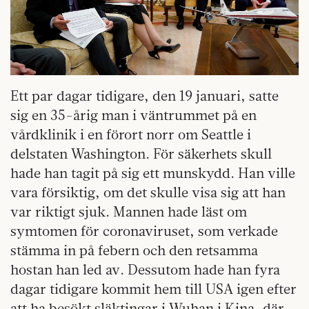
Ett par dagar tidigare, den 19 januari, satte
sig en 35-årig man i väntrummet på en
vårdklinik i en förort norr om Seattle i
delstaten Washington. För säkerhets skull
hade han tagit på sig ett munskydd. Han ville
vara försiktig, om det skulle visa sig att han
var riktigt sjuk. Mannen hade läst om
symtomen för coronaviruset, som verkade
stämma in på febern och den retsamma
hostan han led av. Dessutom hade han fyra
dagar tidigare kommit hem till USA igen efter
att ha besökt släktingar i Wuhan i Kina, där