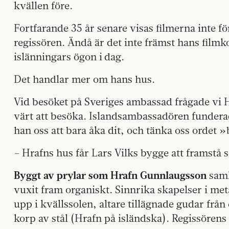
kvällen före.
Fortfarande 35 år senare visas filmerna inte för
regissören. Ändå är det inte främst hans film
islänningars ögon i dag.
Det handlar mer om hans hus.
Vid besöket på Sveriges ambassad frågade vi 
värt att besöka. Islandsambassadören funder
han oss att bara åka dit, och tänka oss ordet 
– Hrafns hus får Lars Vilks bygge att framstå s
Byggt av prylar som Hrafn Gunnlaugsson
saml
vuxit fram organiskt. Sinnrika skapelser i meta
upp i kvällssolen, altare tillägnade gudar från
korp av stål (Hrafn på isländska). Regissören