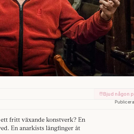
Bjud någon p
Publicer
ett fritt växande konstverk? En
ed. En anarkists långfinger åt