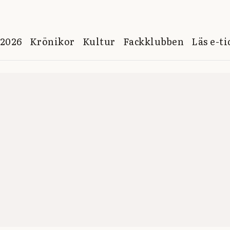
 2026
Krönikor
Kultur
Fackklubben
Läs e-t