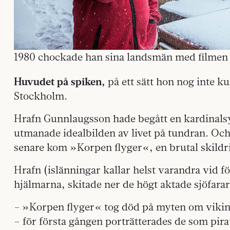
1980 chockade han sina landsmän med filmen
Huvudet på spiken,
på ett sätt hon nog inte ku
Stockholm.
Hrafn Gunnlaugsson hade begått en kardinals
utmanade idealbilden av livet på tundran. Och 
senare kom »Korpen flyger«, en brutal skildr
Hrafn (islänningar kallar helst varandra vid 
hjälmarna, skitade ner de högt aktade sjöfara
– »Korpen flyger« tog död på myten om vikin
– för första gången porträtterades de som pira