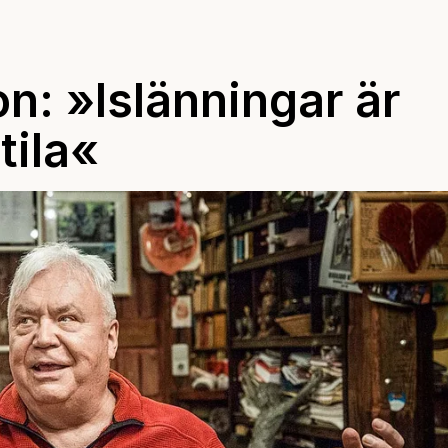
n: »Islänningar är
tila«