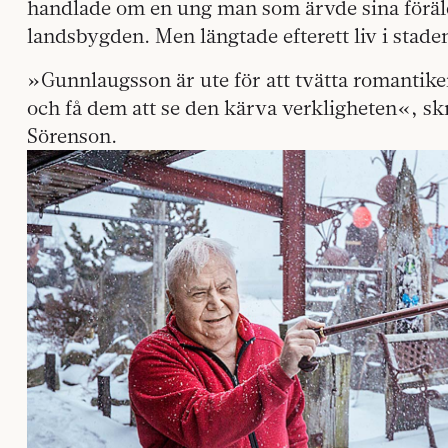
handlade om en ung man som ärvde sina föräld
landsbygden. Men längtade efterett liv i stade
»Gunnlaugsson är ute för att tvätta romantik
och få dem att se den kärva verkligheten«, s
Sörenson.