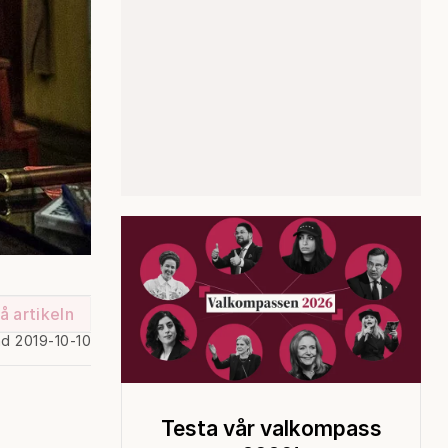
å artikeln
ad 2019-10-10
Testa vår valkompass