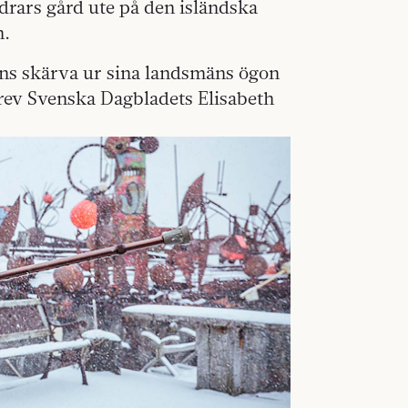
rars gård ute på den isländska
n.
ens skärva ur sina landsmäns ögon
krev Svenska Dagbladets Elisabeth