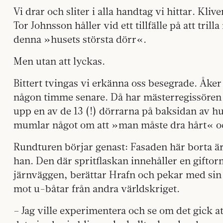
Vi drar och sliter i alla handtag vi hittar. Kli
Tor Johnsson håller vid ett tillfälle på att trilla
denna »husets största dörr«.
Men utan att lyckas.
Bittert tvingas vi erkänna oss besegrade. Åker
någon timme senare. Då har mästerregissören 
upp en av de 13 (!) dörrarna på baksidan av hu
mumlar något om att »man måste dra hårt« och
Rundturen börjar genast: Fasaden här borta ä
han. Den där spritflaskan innehåller en gifto
järnväggen, berättar Hrafn och pekar med si
mot u-båtar från andra världskriget.
– Jag ville experimentera och se om det gick at