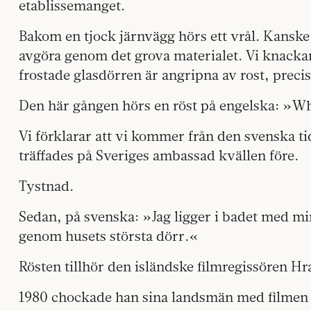
etablissemanget.
Bakom en tjock järnvägg hörs ett vrål. Kanske 
avgöra genom det grova materialet. Vi knackar
frostade glasdörren är angripna av rost, prec
Den här gången hörs en röst på engelska: »Wh
Vi förklarar att vi kommer från den svenska ti
träffades på Sveriges ambassad kvällen före.
Tystnad.
Sedan, på svenska: »Jag ligger i badet med m
genom husets största dörr.«
Rösten tillhör den isländske filmregissören H
1980 chockade han sina landsmän med filmen