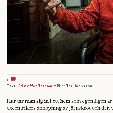
Text:
Kristoffer Törnmalm
Bild: Tor Johnsson
Hur tar man sig in i ett hem
som egentligen är 
excentrikers anhopning av järnskrot och drivv