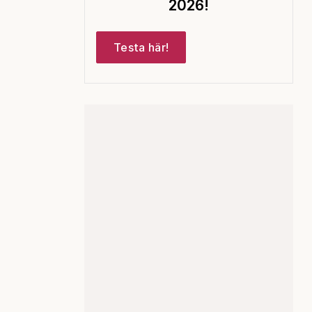
2026!
Testa här!