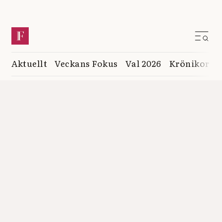
Aktuellt
Veckans Fokus
Val 2026
Krönikor
K