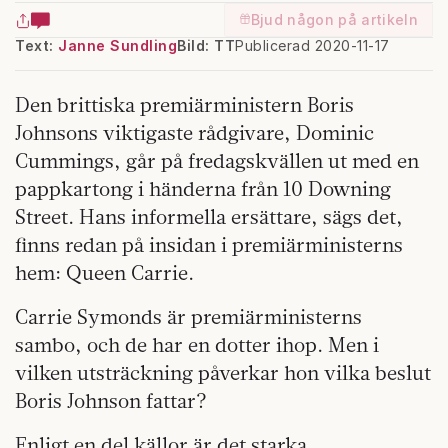
Bjud någon på artikeln
Text:
Janne Sundling
Bild: TT
Publicerad 2020-11-17
Den brittiska premiärministern Boris
Johnsons viktigaste rådgivare, Dominic
Cummings, går på fredagskvällen ut med en
pappkartong i händerna från 10 Downing
Street. Hans informella ersättare, sägs det,
finns redan på insidan i premiärministerns
hem: Queen Carrie.
Carrie Symonds är premiärministerns
sambo, och de har en dotter ihop. Men i
vilken utsträckning påverkar hon vilka beslut
Boris Johnson fattar?
Enligt en del källor är det starka