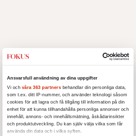
Analys
Ansvarsfull användning av dina uppgifter
Vi och
våra 363 partners
behandlar din personliga data,
AKTUELLT
ANALYS
som t.ex. ditt IP-nummer, och använder teknologi såsom
Så flyr Sverige sitt ansvar för
cookies för att lagra och få tillgång till information på din
Estonia
Den nya Estoniautredningen
enhet för att kunna tillhandahålla personliga annonser och
förbereder en reträtt från det
innehåll, annons- och innehållsmätning, åskådarinsikter
tidigare beskedet om att Estonia
och produktutveckling. Du kan själv välja vilka som får
Av: Mats Holm och Susanna Popova
•
inte var sjövärdig.
använda din data och i vilka syften.