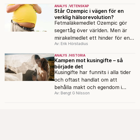
den 7 oktober 2023.
ANALYS
VETENSKAP
Står Ozempic i vägen för en
verklig hälsorevolution?
Fetmaläkemedlet Ozempic gör
segertåg över världen. Men är
mirakelmedlet ett hinder för en
Av: Erik Hörstadius
verklig hälsorevolution?
ANALYS
HISTORIA
Kampen mot kusingifte – så
började det
Kusingifte har funnits i alla tider
och oftast handlat om att
behålla makt och egendom i
Av: Bengt G Nilsson
släkten. Bengt G Nilsson undrar
om regeringen känner till den
historiska kontexten när den nu
överväger ett förbud.