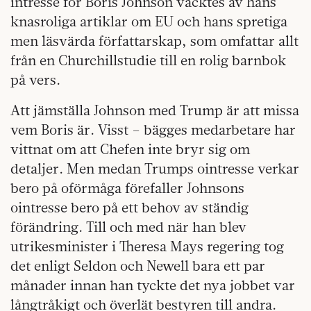
intresse för Boris Johnson väcktes av hans
knasroliga artiklar om EU och hans spretiga
men läsvärda författarskap, som omfattar allt
från en Churchillstudie till en rolig barnbok
på vers.
Att jämställa Johnson med Trump är att missa
vem Boris är. Visst – bägges medarbetare har
vittnat om att Chefen inte bryr sig om
detaljer. Men medan Trumps ointresse verkar
bero på oförmåga förefaller Johnsons
ointresse bero på ett behov av ständig
förändring. Till och med när han blev
utrikesminister i Theresa Mays regering tog
det enligt Seldon och Newell bara ett par
månader innan han tyckte det nya jobbet var
långtråkigt och överlät bestyren till andra.