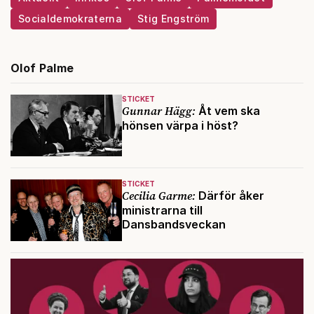
Socialdemokraterna
Stig Engström
Olof Palme
STICKET
Gunnar Hägg:
Åt vem ska
hönsen värpa i höst?
STICKET
Cecilia Garme:
Därför åker
ministrarna till
Dansbandsveckan