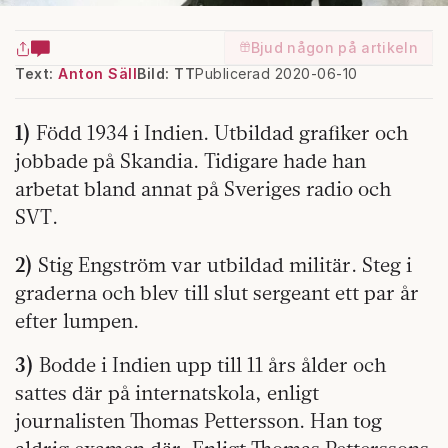
Bjud någon på artikeln
Text:
Anton Säll
Bild: TT
Publicerad 2020-06-10
1)
Född 1934 i Indien. Utbildad grafiker och
jobbade på Skandia. Tidigare hade han
arbetat bland annat på Sveriges radio och
SVT.
2)
Stig Engström var utbildad militär. Steg i
graderna och blev till slut sergeant ett par år
efter lumpen.
3)
Bodde i Indien upp till 11 års ålder och
sattes där på internatskola, enligt
journalisten Thomas Pettersson. Han tog