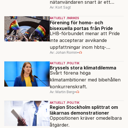
nätanvändaren snart är ett
Av: Kort Sagt
minne blott.
AKTUELLT
INRIKES
Förening för homo- och
bisexuella portas från Pride
LHB-förbundet menar att Pride
inte accepterar avvikande
uppfattningar inom hbtq-
Av: Johan Romin
•
rörelsen. "Vi har inga problem
med transpersoner", säger
AKTUELLT
POLITIK
ordföranden Linn Saarinen.
Bryssels stora klimatdilemma
Svårt förena höga
klimatambitioner med bibehållen
konkurrenskraft.
Av: Martin Berg
•
AKTUELLT
POLITIK
Region Stockholm splittrat om
läkarnas demonstrationer
Oppositionen kräver omedelbara
åtgärder.