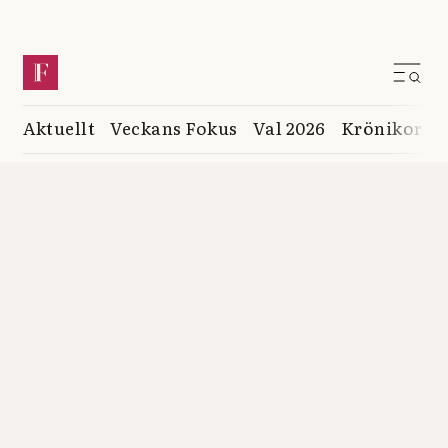
Aktuellt
Veckans Fokus
Val 2026
Krönikor
K