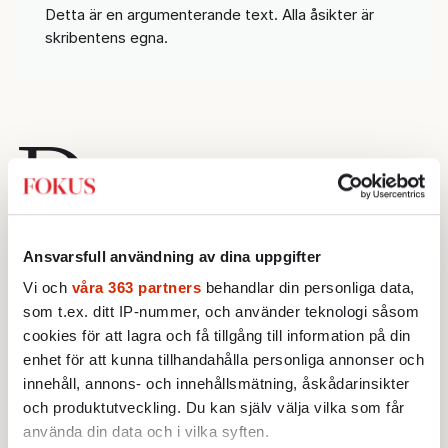
Detta är en argumenterande text. Alla åsikter är
skribentens egna.
D
et brukar heta att historien inte
Ansvarsfull användning av dina uppgifter
upprepar sig, den rimmar. I dag ekar världen
Vi och
våra 363 partners
behandlar din personliga data,
av 70-talets djupa oljekriser. Sedan några år
som t.ex. ditt IP-nummer, och använder teknologi såsom
har kriserna börjat hopa sig och världen
cookies för att lagra och få tillgång till information på din
genomgår nu den svåraste energikrisen på ett
enhet för att kunna tillhandahålla personliga annonser och
halvsekel. Forskarna talar om polykriser för
innehåll, annons- och innehållsmätning, åskådarinsikter
att förstå vår nutid – multipla kriser som
och produktutveckling. Du kan själv välja vilka som får
krokar i och förstärker varandra.
använda din data och i vilka syften.