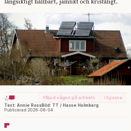
långsiktigt hållbart, jämlikt och kriståligt.
Bjud någon på artikeln
Lyssna
Text: Annie Ross
Bild: TT / Hasse Holmberg
Publicerad 2026-08-04