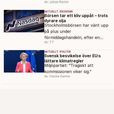
Av: Johan Romin
AKTUELLT
EKONOMI
Börsen tar ett kliv uppåt – trots
dyrare olja
Stockholmsbörsen har vänt upp
på plus under
förmiddagshandeln, efter en
Av: TT
inledning nedåt – trots ett högre
oljepris och AI-oro.
AKTUELLT
POLITIK
Svensk besvikelse över EU:s
lättare klimatregler
Miljöpartiet: ”Tragiskt att
kommissionen viker sig.”
Av: Cecilia Garme