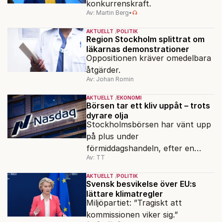
konkurrenskraft.
Av: Martin Berg
•
AKTUELLT
POLITIK
Region Stockholm splittrat om
läkarnas demonstrationer
Oppositionen kräver omedelbara
åtgärder.
Av: Johan Romin
AKTUELLT
EKONOMI
Börsen tar ett kliv uppåt – trots
dyrare olja
Stockholmsbörsen har vänt upp
på plus under
förmiddagshandeln, efter en
Av: TT
inledning nedåt – trots ett högre
oljepris och AI-oro.
AKTUELLT
POLITIK
Svensk besvikelse över EU:s
lättare klimatregler
Miljöpartiet: ”Tragiskt att
kommissionen viker sig.”