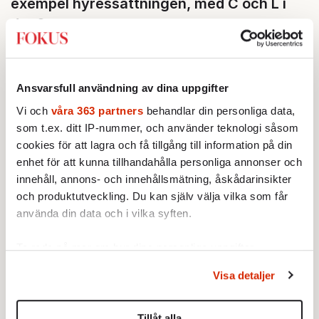
exempel hyressättningen, med C och L i
dag?
– Vi jobbar varje dag med delarna i
januariavtalet, men hyreslagstiftningen ligger
Ansvarsfull användning av dina uppgifter
inte i min portfölj, den finns hos Morgan
Vi och
våra 363 partners
behandlar din personliga data,
Johansson i justitiedepartementet. Där ska
som t.ex. ditt IP-nummer, och använder teknologi såsom
det tillsättas en utredning om ett friare
cookies för att lagra och få tillgång till information på din
hyressättningssystem i nyproduktion.
enhet för att kunna tillhandahålla personliga annonser och
innehåll, annons- och innehållsmätning, åskådarinsikter
Sveriges Byggindustrier räknar med att
och produktutveckling. Du kan själv välja vilka som får
byggandet går ner med 40 procent 2019
använda din data och i vilka syften.
jämfört med 2017. I dag varslar både
byggföretag och arkitektbyråer om
Ta reda på mer om hur dina personliga uppgifter
uppsägningar.
behandlas och ställ in dina preferenser i
detaljsektionen
.
Visa detaljer
Du kan ändra eller dra tillbaka ditt samtycke när som
Finns det behov av fler åtgärder än
helst från cookie-förklaringen.
investeringsstöden?
Tillåt alla