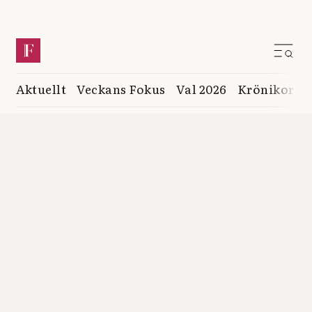
Aktuellt
Veckans Fokus
Val 2026
Krönikor
K