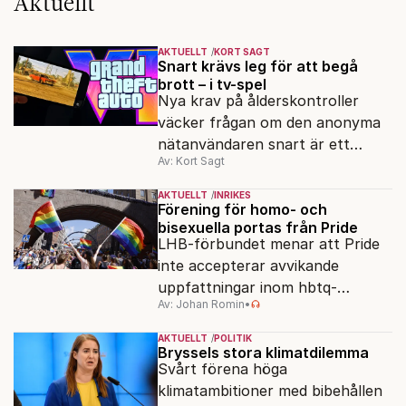
Aktuellt
AKTUELLT
KORT SAGT
Snart krävs leg för att begå
brott – i tv-spel
Nya krav på ålderskontroller
väcker frågan om den anonyma
nätanvändaren snart är ett
Av: Kort Sagt
minne blott.
AKTUELLT
INRIKES
Förening för homo- och
bisexuella portas från Pride
LHB-förbundet menar att Pride
inte accepterar avvikande
uppfattningar inom hbtq-
Av: Johan Romin
•
rörelsen. "Vi har inga problem
med transpersoner", säger
AKTUELLT
POLITIK
ordföranden Linn Saarinen.
Bryssels stora klimatdilemma
Svårt förena höga
klimatambitioner med bibehållen